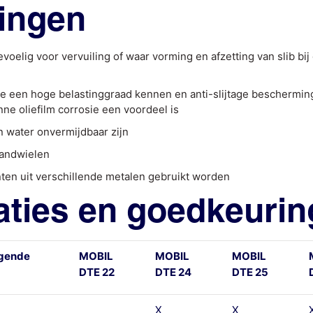
ingen
oelig voor vervuiling of waar vorming en afzetting van slib bi
e een hoge belastinggraad kennen en anti-slijtage beschermin
e oliefilm corrosie een voordeel is
 water onvermijdbaar zijn
tandwielen
en uit verschillende metalen gebruikt worden
aties en goedkeuri
lgende
MOBIL
MOBIL
MOBIL
DTE 22
DTE 24
DTE 25
X
X