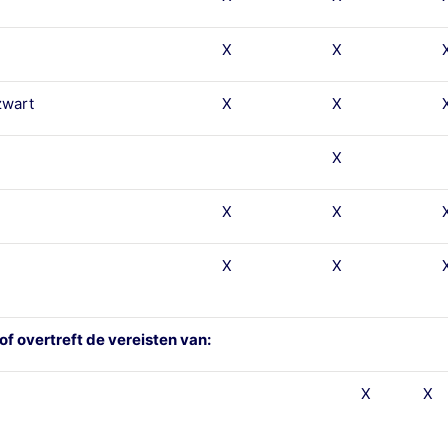
X
X
wart
X
X
X
X
X
X
X
of overtreft de vereisten van:
X
X