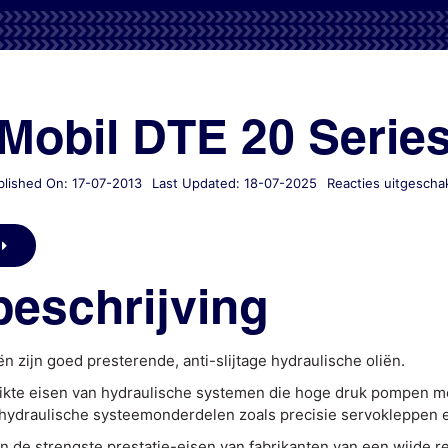
Mobil DTE 20 Serie
blished On: 17-07-2013
Last Updated: 18-07-2025
Reacties uitgescha
eschrijving
n zijn goed presterende, anti-slijtage hydraulische oliën.
rikte eisen van hydraulische systemen die hoge druk pompen m
 hydraulische systeemonderdelen zoals precisie servokleppen 
 de strengste prestatie-eisen van fabrikanten van een wijde 