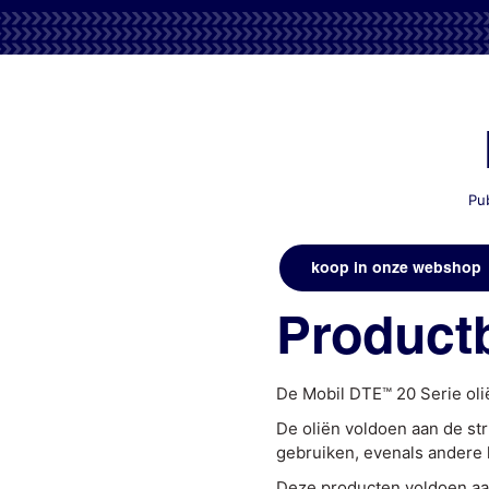
Pu
koop in onze webshop
Productb
De Mobil DTE™ 20 Serie olië
De oliën voldoen aan de st
gebruiken, evenals andere
Deze producten voldoen aan