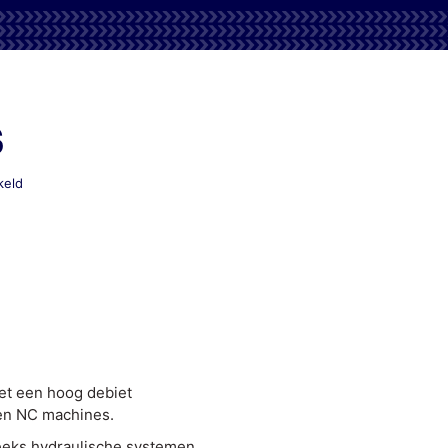
s
voor
keld
Mobil
DTE
20
Series
et een hoog debiet
en NC machines.
reeks hydraulische systemen