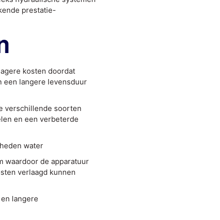
kende prestatie-
n
 lagere kosten doordat
n een langere levensduur
e verschillende soorten
elen en een verbeterde
lheden water
m waardoor de apparatuur
osten verlaagd kunnen
 en langere