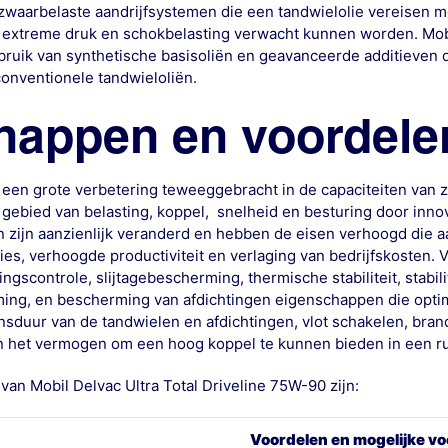
 zwaarbelaste aandrijfsystemen die een tandwielolie vereisen m
r extreme druk en schokbelasting verwacht kunnen worden. Mobi
ruik van synthetische basisoliën en geavanceerde additieven d
conventionele tandwieloliën.
happen en voordele
een grote verbetering teweeggebracht in de capaciteiten van 
 gebied van belasting, koppel, snelheid en besturing door inn
en zijn aanzienlijk veranderd en hebben de eisen verhoogd die
es, verhoogde productiviteit en verlaging van bedrijfskosten. 
ingscontrole, slijtagebescherming, thermische stabiliteit, stabili
ming, en bescherming van afdichtingen eigenschappen die opti
nsduur van de tandwielen en afdichtingen, vlot schakelen, bra
 het vermogen om een hoog koppel te kunnen bieden in een r
van Mobil Delvac Ultra Total Driveline 75W-90 zijn:
Voordelen en mogelijke vo