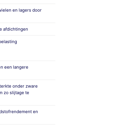
ielen en lagers door
e afdichtingen
elasting
n een langere
sterkte onder zware
zo slijtage te
ndstofrendement en