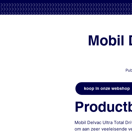
Mobil 
Pub
koop in onze webshop
Productb
Mobil Delvac Ultra Total D
om aan zeer veeleisende ver