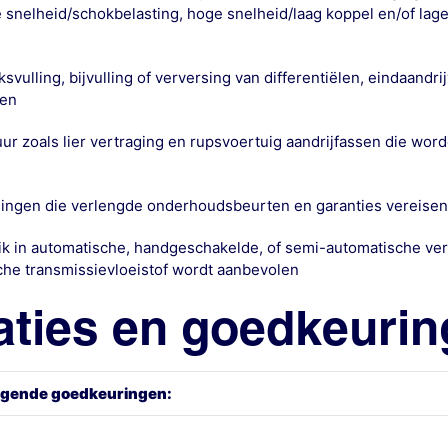
nelheid/schokbelasting, hoge snelheid/laag koppel en/of lag
svulling, bijvulling of verversing van differentiëlen, eindaandr
gen
r zoals lier vertraging en rupsvoertuig aandrijfassen die worde
ingen die verlengde onderhoudsbeurten en garanties vereisen
k in automatische, handgeschakelde, of semi-automatische ve
che transmissievloeistof wordt aanbevolen
aties en goedkeuri
olgende goedkeuringen: