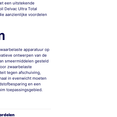
et een uitstekende
l Delvac Ultra Total
ie aanzienlijke voordelen
n
zwaarbelaste apparatuur op
ovatieve ontwerpen van de
 aan smeermiddelen gesteld
Voor zwaarbelaste
teit tegen afschuiving,
maal in evenwicht moeten
ndstofbesparing en een
uim toepassingsgebied.
ordelen