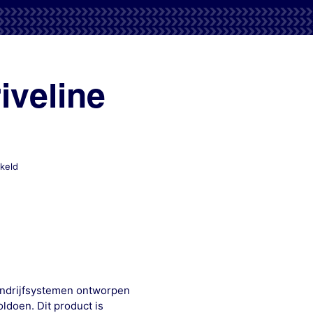
iveline
voor
keld
Mobil
Delvac
Ultra
Total
Driveline
75W-
90
aandrijfsystemen ontworpen
ldoen. Dit product is