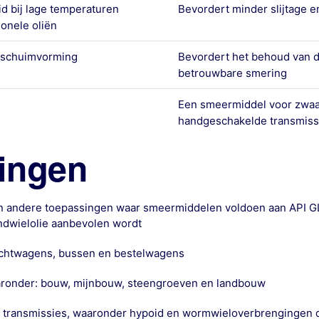
d bij lage temperaturen
Bevordert minder slijtage e
onele oliën
 schuimvorming
Bevordert het behoud van d
betrouwbare smering
Een smeermiddel voor zwaa
handgeschakelde transmiss
ingen
n andere toepassingen waar smeermiddelen voldoen aan API GL
ndwielolie aanbevolen wordt
rachtwagens, bussen en bestelwagens
ronder: bouw, mijnbouw, steengroeven en landbouw
e transmissies, waaronder hypoid en wormwieloverbrengingen d