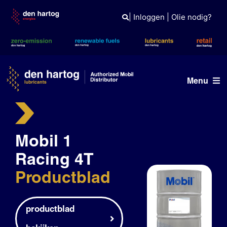
Skip
to
|
Inloggen
|
Olie nodig?
content
Menu
Olie advies
Mobil 1
Producten
Racing 4T
Referenties
Productblad
Branches
Kennisbank
productblad