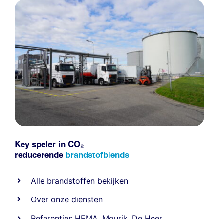
Key speler in CO₂
reducerende
brandstofblends
Alle
brandstoffen
bekijken
Over onze diensten
Referenties
HEMA
,
Mourik
,
De Heer