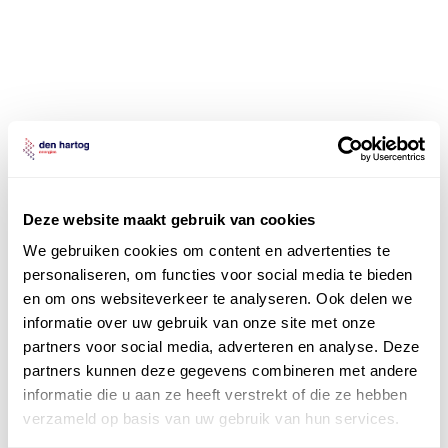
Onze
smeermiddelexperts
staan voor u klaar
Vragen of twijfels over de beste smeermiddelen voor
Deze website maakt gebruik van cookies
uw toepassing? Neem vrijblijvend contact op met onze
We gebruiken cookies om content en advertenties te
smeermiddelenexperts. Zij adviseren u graag over het
personaliseren, om functies voor social media te bieden
best passende smeermiddel voor uw applicatie of
en om ons websiteverkeer te analyseren. Ook delen we
machine!
informatie over uw gebruik van onze site met onze
partners voor social media, adverteren en analyse. Deze
contact
partners kunnen deze gegevens combineren met andere
informatie die u aan ze heeft verstrekt of die ze hebben
verzameld op basis van uw gebruik van hun services.