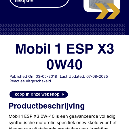
bekijken
Mobil 1 ESP X3
0W40
Published On: 03-05-2018
Last Updated: 07-08-2025
voor
Reacties uitgeschakeld
Mobil
1
koop in onze webshop
ESP
X3
Productbeschrijving
0W40
Mobil 1 ESP X3 0W-40 is een geavanceerde volledig
synthetische motorolie specifiek ontwikkeld voor het
bieden van uitstekende prestaties voor krachtige