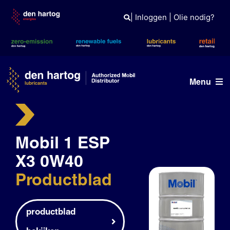
Skip
to
|
Inloggen
|
Olie nodig?
content
Menu
Olie advies
Mobil 1 ESP
Producten
X3 0W40
Referenties
Productblad
Branches
Kennisbank
productblad