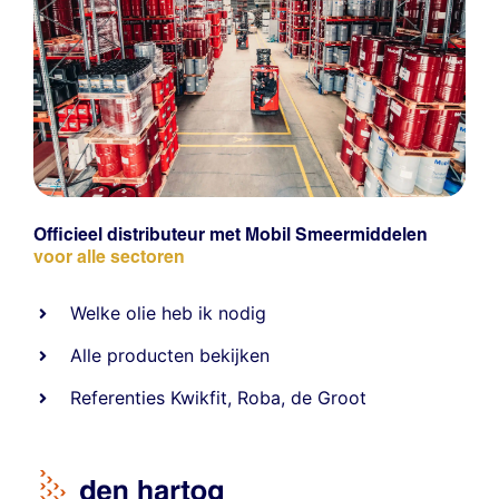
Officieel distributeur met Mobil Smeermiddelen
voor alle sectoren
Welke olie heb ik nodig
Alle producten bekijken
Referentie
s
Kwikfit
,
Roba
,
de Groot