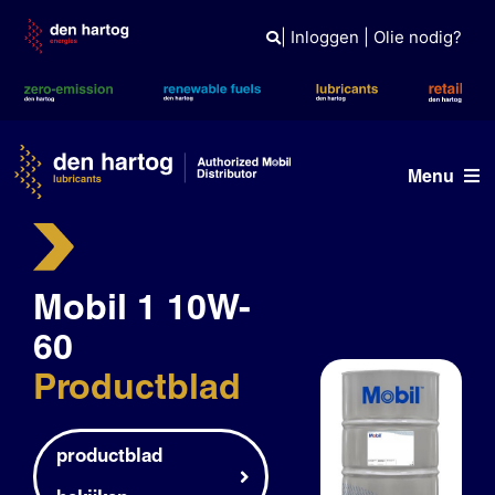
Skip
to
|
Inloggen
|
Olie nodig?
content
Menu
Olie advies
Mobil 1 10W-
Producten
60
Referenties
Productblad
Branches
Kennisbank
productblad