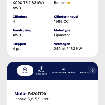
XC90 T5 (183 kW)
Benzine
AWD
Cilinders
Cilinderinhoud
4
1969 CC
Aandrijving
Motortype
AWD
Lijnmotor
Kleppen
Vermogen
4 p/cil
249 pk / 183 KW
Motor
Alles
Differentieel, achter
Haldex-koppeling
B4204T20
Motor
B4204T20
Inhoud 5,6-5,9 liter