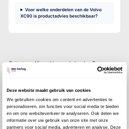
Voor welke onderdelen van de Volvo
XC90 is productadvies beschikbaar?
©
Olyslager
Alle rechten voorbehouden. Deze
informatie mag noch geheel noch gedeeltelijk worden
gereproduceerd, opgeslagen in een database of op
andere manieren worden overgedragen zonder
voorafgaande schriftelijke toestemming van Olyslager
Deze website maakt gebruik van cookies
Organisation B.V. Hoewel alles in het werk is gesteld
We gebruiken cookies om content en advertenties te
om ervoor te zorgen dat deze gegevens zo accuraat
personaliseren, om functies voor social media te bieden
en compleet mogelijk zijn, wordt geen
en om ons websiteverkeer te analyseren. Ook delen we
aansprakelijkheid aanvaard, anders dan waartoe een
wettelijke verplichting bestaat, voor schade of verlies
informatie over uw gebruik van onze site met onze
veroorzaakt door fouten of omissies in de verstrekte
partners voor social media, adverteren en analyse. Deze