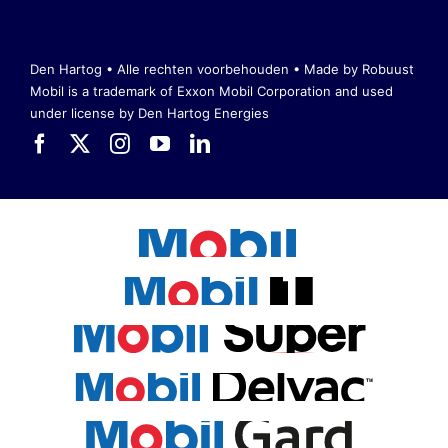
Den Hartog • Alle rechten voorbehouden •
Made by Robuust
Mobil is a trademark of Exxon Mobil Corporation
and used
under license by Den Hartog Energies