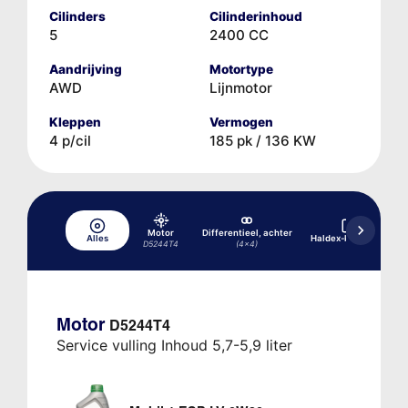
Cilinders
Cilinderinhoud
5
2400 CC
Aandrijving
Motortype
AWD
Lijnmotor
Kleppen
Vermogen
4 p/cil
185 pk / 136 KW
Motor
Differentieel, achter
Alles
Haldex-koppeling
D5244T4
(4x4)
Motor
D5244T4
Service vulling Inhoud 5,7-5,9 liter