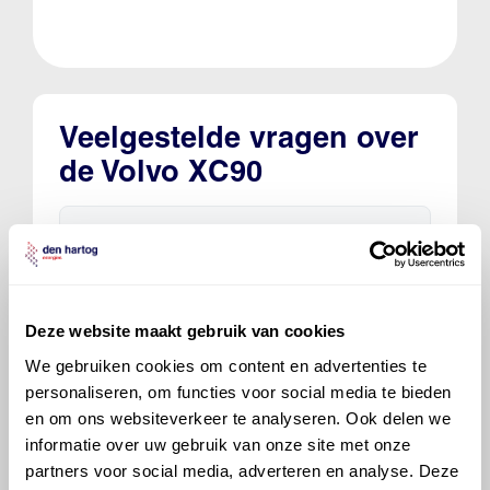
Veelgestelde vragen over
de Volvo XC90
Welke motorolie adviseert Den Hartog
voor de Volvo XC90 XC90 D5 AWD?
Hoeveel motorolie gaat er in een Volvo
Deze website maakt gebruik van cookies
XC90?
We gebruiken cookies om content en advertenties te
personaliseren, om functies voor social media te bieden
Hoe vaak moet de motorolie ververst
en om ons websiteverkeer te analyseren. Ook delen we
worden bij een Volvo XC90?
informatie over uw gebruik van onze site met onze
partners voor social media, adverteren en analyse. Deze