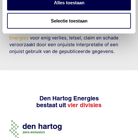
Alles toestaan
raadplegen en te gebruiken erkent de gebruiker dat
hij/zij de ervaring, de kennis en het vermogen heeft
om de vereiste onderhoudswerkzaamheden op een
Selectie toestaan
veilige en verantwoorde manier uit te voeren. Hij/zij
vrijwaart en indemniseert de uitgever en
Den Hartog
Energies
voor enig verlies, letsel, claim en schade
veroorzaakt door een onjuiste interpretatie of een
onjuist gebruik van de gepubliceerde gegevens.
Den Hartog Energies
bestaat uit
vier divisies