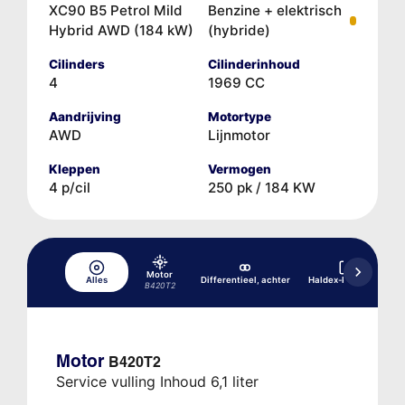
XC90 B5 Petrol Mild
Benzine + elektrisch
Hybrid AWD (184 kW)
(hybride)
Cilinders
Cilinderinhoud
4
1969 CC
Aandrijving
Motortype
AWD
Lijnmotor
Kleppen
Vermogen
4 p/cil
250 pk / 184 KW
Motor
Alles
Differentieel, achter
Haldex-koppeling
B420T2
Motor
B420T2
Service vulling Inhoud 6,1 liter