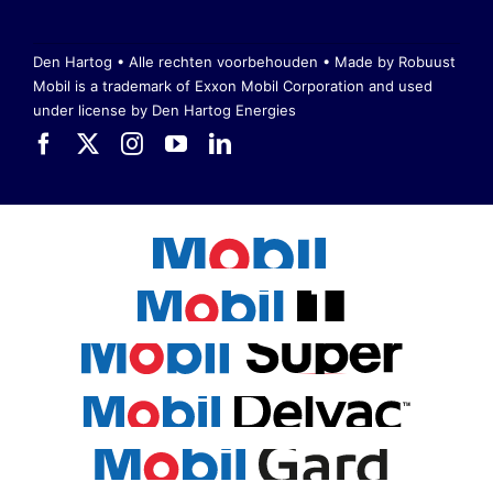
Den Hartog • Alle rechten voorbehouden •
Made by Robuust
Mobil is a trademark of Exxon Mobil Corporation
and used
under license by Den Hartog Energies