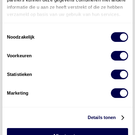
informatie die u aan ze heeft verstrekt of die ze hebben
verzameld op basis van uw gebruik van hun services.
Toestemmingsselectie
Noodzakelijk
Voorkeuren
Statistieken
Marketing
Levert complete
laad- en
accu oplossingen
Installatie van laadinfra en accu’s
Details tonen
Energiebeheer
en
ERE’s