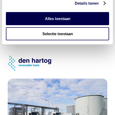
Levert complete
Details tonen
laad- en
accu oplossingen
Alles toestaan
Installatie van laadinfra en accu’s
Energiebeheer
en
ERE’s
Selectie toestaan
Laadnetwerk
en
Laadpassen