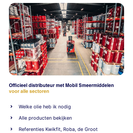
Officieel distributeur met Mobil Smeermiddelen
voor alle sectoren
Welke olie heb ik nodig
Alle producten bekijken
Referentie
s
Kwikfit
,
Roba
,
de Groot