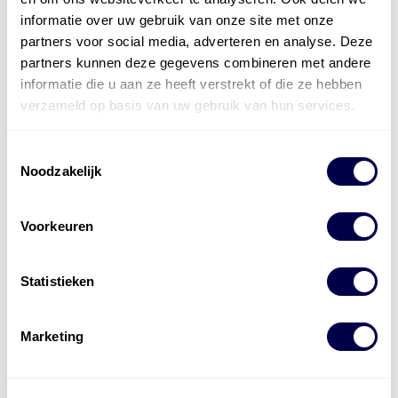
bestaat uit
vier divisies
informatie over uw gebruik van onze site met onze
partners voor social media, adverteren en analyse. Deze
partners kunnen deze gegevens combineren met andere
informatie die u aan ze heeft verstrekt of die ze hebben
verzameld op basis van uw gebruik van hun services.
Toestemmingsselectie
Noodzakelijk
Voorkeuren
Statistieken
Marketing