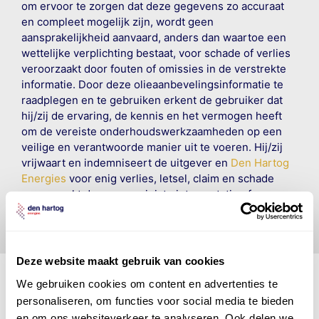
om ervoor te zorgen dat deze gegevens zo accuraat
en compleet mogelijk zijn, wordt geen
aansprakelijkheid aanvaard, anders dan waartoe een
wettelijke verplichting bestaat, voor schade of verlies
veroorzaakt door fouten of omissies in de verstrekte
informatie. Door deze olieaanbevelingsinformatie te
raadplegen en te gebruiken erkent de gebruiker dat
hij/zij de ervaring, de kennis en het vermogen heeft
om de vereiste onderhoudswerkzaamheden op een
veilige en verantwoorde manier uit te voeren. Hij/zij
vrijwaart en indemniseert de uitgever en
Den Hartog
Energies
voor enig verlies, letsel, claim en schade
veroorzaakt door een onjuiste interpretatie of een
onjuist gebruik van de gepubliceerde gegevens.
Deze website maakt gebruik van cookies
We gebruiken cookies om content en advertenties te
personaliseren, om functies voor social media te bieden
Den Hartog Energies
en om ons websiteverkeer te analyseren. Ook delen we