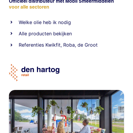
Officieel distributeur met Mobil Smeermiddelen
voor alle sectoren
Welke olie heb ik nodig
Alle producten bekijken
Referentie
s
Kwikfit
,
Roba
,
de Groot