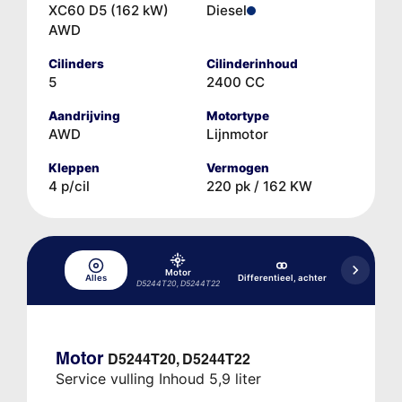
XC60 D5 (162 kW)
Diesel
AWD
Cilinders
Cilinderinhoud
5
2400 CC
Aandrijving
Motortype
AWD
Lijnmotor
Kleppen
Vermogen
4 p/cil
220 pk / 162 KW
Motor
Alles
Differentieel, achter
Haldex-koppe
D5244T20, D5244T22
Motor
D5244T20, D5244T22
Service vulling Inhoud 5,9 liter