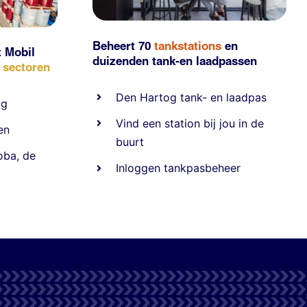
Beheert 70
tankstations
en
t Mobil
duizenden
tank-en laadpassen
e sectoren
Den Hartog tank- en laadpas
ig
Vind een station bij jou in de
en
buurt
oba
,
de
Inloggen tankpasbeheer