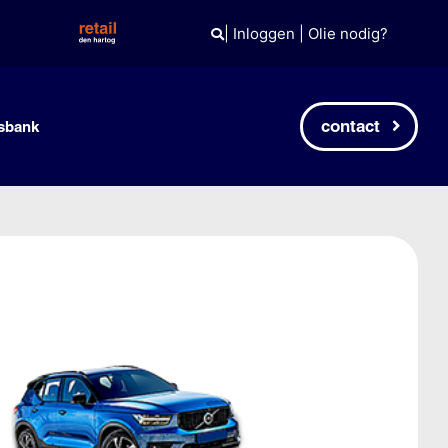
|
Inloggen
|
Olie nodig?
contact
sbank