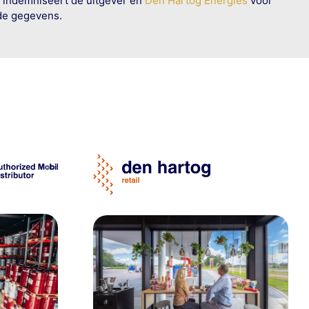
n indemniseert de uitgever en
Den Hartog Energies
voor
rde gegevens.