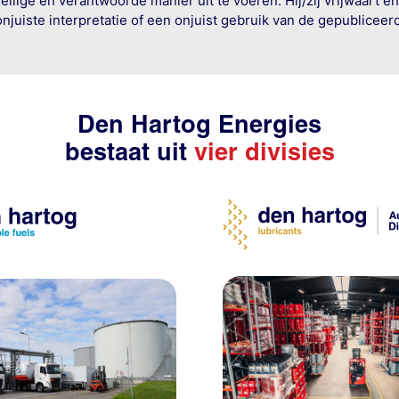
ige en verantwoorde manier uit te voeren. Hij/zij vrijwaart e
onjuiste interpretatie of een onjuist gebruik van de gepublicee
Den Hartog Energies
bestaat uit
vier divisies