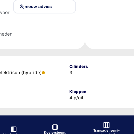
nieuw advies
 voor
)
lheden
Cilinders
elektrisch (hybride)
3
Kleppen
4 p/cil
Transaxle, semi-
Koelsysteem,