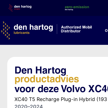
Skip
to
content
O
Den Hartog
productadvies
voor deze Volvo XC4
XC40 T5 Recharge Plug-in Hybrid (193
2020–2024