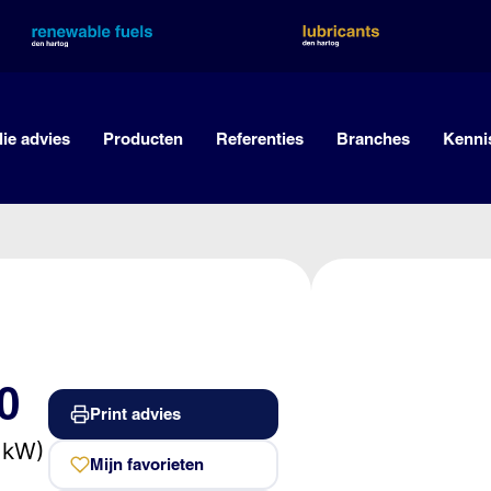
lie advies
Producten
Referenties
Branches
Kenni
0
Print advies
 kW)
Mijn favorieten