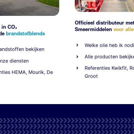
Officieel distributeur me
 in CO₂
Smeermiddelen
voor all
nde
brandstofblends
Welke olie heb ik nod
andstoffen
bekijken
Alle producten bekijk
nze diensten
Referentie
s
Kwikfit
,
R
nties
HEMA
,
Mourik
,
De
Groot