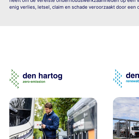
heeft om de vereiste onderhoudswerkzaamheden op een veil
enig verlies, letsel, claim en schade veroorzaakt door een 