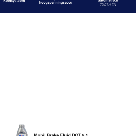
automatisch
Koelsysteem
hoogspanningsaccu
7DCTH 7/1
Mobil Brake Fluid DOT 5.1