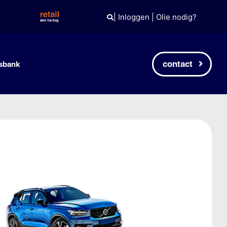
|
Inloggen
|
Olie nodig?
contact
sbank