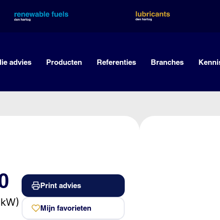
lie advies
Producten
Referenties
Branches
Kenni
0
Print advies
 kW)
Mijn favorieten