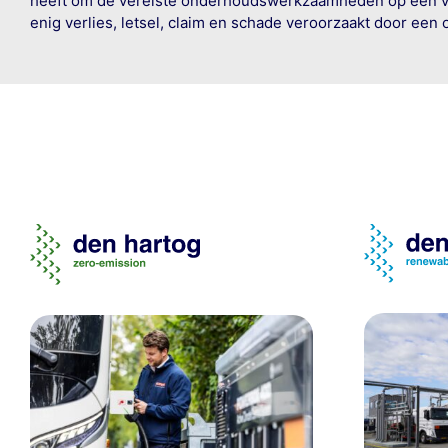
heeft om de vereiste onderhoudswerkzaamheden op een veil
enig verlies, letsel, claim en schade veroorzaakt door een 