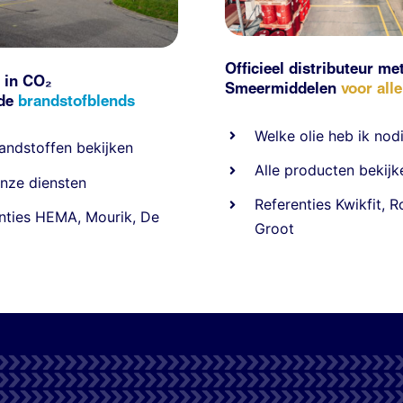
Officieel distributeur me
 in CO₂
Smeermiddelen
voor all
nde
brandstofblends
Welke olie heb ik nod
andstoffen
bekijken
Alle producten bekijk
nze diensten
Referentie
s
Kwikfit
,
R
nties
HEMA
,
Mourik
,
De
Groot