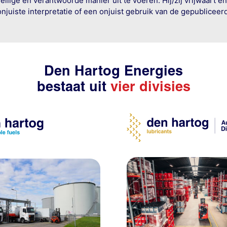
ige en verantwoorde manier uit te voeren. Hij/zij vrijwaart e
onjuiste interpretatie of een onjuist gebruik van de gepublicee
Den Hartog Energies
bestaat uit
vier divisies