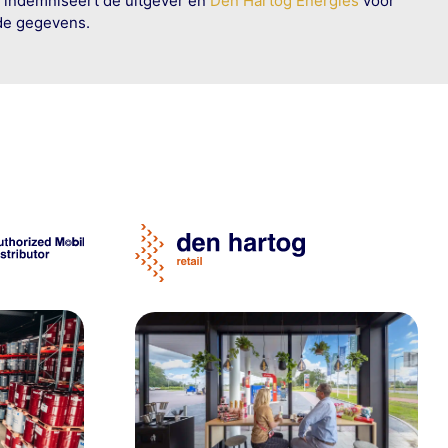
n indemniseert de uitgever en
Den Hartog Energies
voor
rde gegevens.