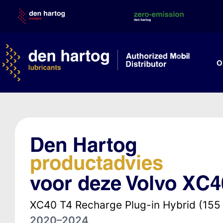
Skip
to
content
O
Den Hartog
productadvies
voor deze Volvo XC4
XC40 T4 Recharge Plug-in Hybrid (155
2020–2024