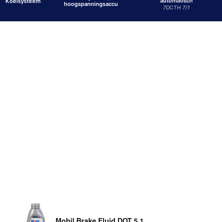
automatisch
Koelsysteem
hoogspanningsaccu
7DCTH 7/1
Mobil Brake Fluid DOT 5.1