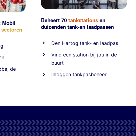
Beheert 70
tankstations
en
t Mobil
duizenden
tank-en laadpassen
e sectoren
Den Hartog tank- en laadpas
ig
Vind een station bij jou in de
en
buurt
oba
,
de
Inloggen tankpasbeheer