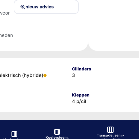
nieuw advies
 voor
)
lheden
Cilinders
elektrisch (hybride)
3
Kleppen
4 p/cil
Transaxle, semi-
Koelsysteem,