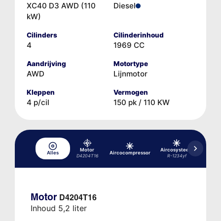
XC40 D3 AWD (110
Diesel
kW)
Cilinders
Cilinderinhoud
4
1969 CC
Aandrijving
Motortype
AWD
Lijnmotor
Kleppen
Vermogen
4 p/cil
150 pk / 110 KW
Motor
Aircosysteem
Aircos
Alles
Aircocompressor
D4204T16
R-1234yf
R-1
Motor
D4204T16
Inhoud 5,2 liter