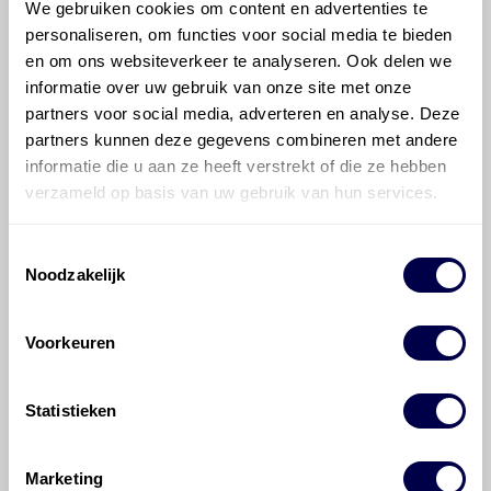
We gebruiken cookies om content en advertenties te
informatie mag noch geheel noch gedeeltelijk worden
personaliseren, om functies voor social media te bieden
gereproduceerd, opgeslagen in een database of op
en om ons websiteverkeer te analyseren. Ook delen we
andere manieren worden overgedragen zonder
voorafgaande schriftelijke toestemming van Olyslager
informatie over uw gebruik van onze site met onze
Organisation B.V. Hoewel alles in het werk is gesteld
partners voor social media, adverteren en analyse. Deze
om ervoor te zorgen dat deze gegevens zo accuraat
partners kunnen deze gegevens combineren met andere
en compleet mogelijk zijn, wordt geen
informatie die u aan ze heeft verstrekt of die ze hebben
aansprakelijkheid aanvaard, anders dan waartoe een
verzameld op basis van uw gebruik van hun services.
wettelijke verplichting bestaat, voor schade of verlies
veroorzaakt door fouten of omissies in de verstrekte
Toestemmingsselectie
informatie. Door deze olieaanbevelingsinformatie te
Noodzakelijk
raadplegen en te gebruiken erkent de gebruiker dat
hij/zij de ervaring, de kennis en het vermogen heeft
om de vereiste onderhoudswerkzaamheden op een
Voorkeuren
veilige en verantwoorde manier uit te voeren. Hij/zij
vrijwaart en indemniseert de uitgever en
Den Hartog
Energies
voor enig verlies, letsel, claim en schade
Statistieken
veroorzaakt door een onjuiste interpretatie of een
onjuist gebruik van de gepubliceerde gegevens.
Marketing