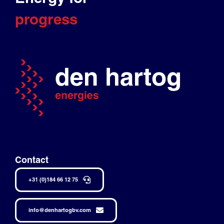
progress
Contact
+31 (0)184 66 12 75
info@denhartogbv.com