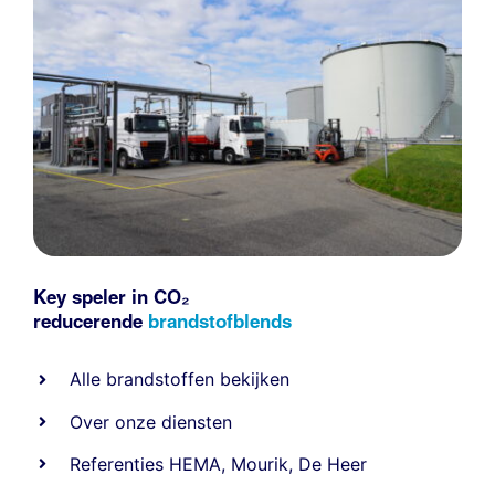
Key speler in CO₂
reducerende
brandstofblends
Alle
brandstoffen
bekijken
Over onze diensten
Referenties
HEMA
,
Mourik
,
De Heer