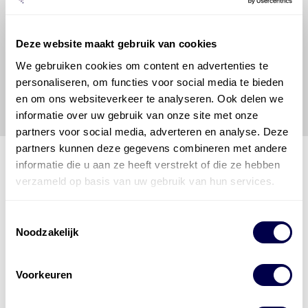
hij/zij de ervaring, de kennis en het vermogen heeft
om de vereiste onderhoudswerkzaamheden op een
veilige en verantwoorde manier uit te voeren. Hij/zij
Deze website maakt gebruik van cookies
vrijwaart en indemniseert de uitgever en
Den Hartog
Energies
voor enig verlies, letsel, claim en schade
We gebruiken cookies om content en advertenties te
veroorzaakt door een onjuiste interpretatie of een
personaliseren, om functies voor social media te bieden
onjuist gebruik van de gepubliceerde gegevens.
en om ons websiteverkeer te analyseren. Ook delen we
informatie over uw gebruik van onze site met onze
partners voor social media, adverteren en analyse. Deze
partners kunnen deze gegevens combineren met andere
informatie die u aan ze heeft verstrekt of die ze hebben
verzameld op basis van uw gebruik van hun services.
Den Hartog Energies
bestaat uit
vier divisies
Toestemmingsselectie
Noodzakelijk
Voorkeuren