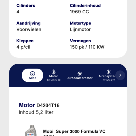
Cilinders
Cilinderinhoud
4
1969 CC
Aandrijving
Motortype
Voorwielen
Lijnmotor
Kleppen
Vermogen
4 p/cil
150 pk / 110 KW
Motor
Aircosysteem
Aircos
Alles
Aircocompressor
D4204T16
R-1234yf
R-1
Motor
D4204T16
Inhoud 5,2 liter
Mobil Super 3000 Formula VC