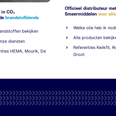
Officieel distributeur me
 in CO₂
Smeermiddelen
voor all
nde
brandstofblends
Welke olie heb ik nod
andstoffen
bekijken
Alle producten bekijk
nze diensten
Referentie
s
Kwikfit
,
R
nties
HEMA
,
Mourik
,
De
Groot