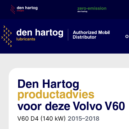
Skip
to
content
O
Den Hartog
productadvies
voor deze Volvo V60
V60 D4 (140 kW)
2015–2018