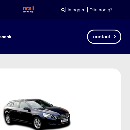
|
Inloggen
|
Olie nodig?
contact
sbank