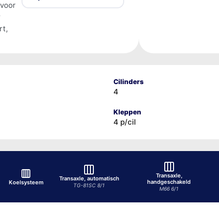
 voor
r
rt,
Cilinders
4
Kleppen
4 p/cil
Transaxle,
Transaxle, automatisch
handgeschakeld
Koelsysteem
TG-81SC 8/1
M66 6/1