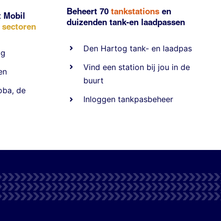
Beheert 70
tankstations
en
t Mobil
duizenden
tank-en laadpassen
e sectoren
Den Hartog tank- en laadpas
ig
Vind een station bij jou in de
en
buurt
oba
,
de
Inloggen tankpasbeheer