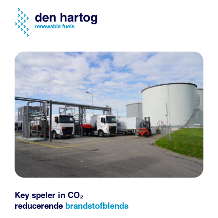
Key speler in CO₂
reducerende
brandstofblends