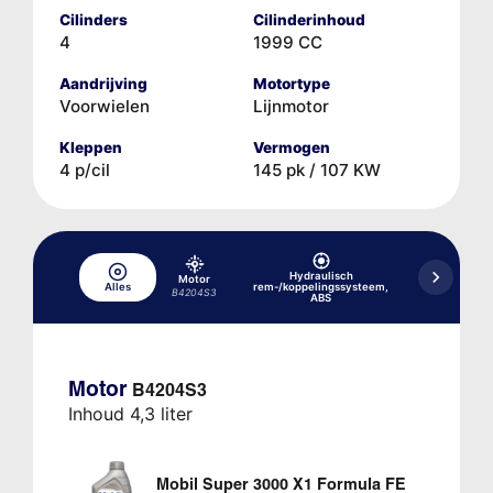
Cilinders
Cilinderinhoud
4
1999 CC
Aandrijving
Motortype
Voorwielen
Lijnmotor
Kleppen
Vermogen
4 p/cil
145 pk / 107 KW
Hydraulisch
Motor
Alles
rem-/koppelingssysteem,
Koelsysteem
B4204S3
ABS
Motor
B4204S3
Inhoud 4,3 liter
Mobil Super 3000 X1 Formula FE