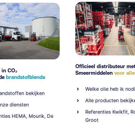
Officieel distributeur me
 in CO₂
Smeermiddelen
voor all
nde
brandstofblends
Welke olie heb ik nod
andstoffen
bekijken
Alle producten bekijk
nze diensten
Referentie
s
Kwikfit
,
R
nties
HEMA
,
Mourik
,
De
Groot