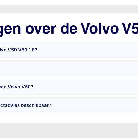
gen over de Volvo V
lvo V50 V50 1.8?
 een Volvo V50?
uctadvies beschikbaar?