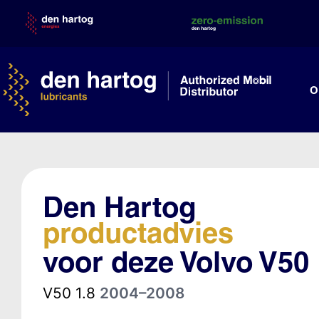
Skip
to
content
O
Den Hartog
productadvies
voor deze Volvo V50
V50 1.8
2004–2008