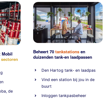
Beheert 70
tankstations
en
t Mobil
duizenden
tank-en laadpassen
e sectoren
Den Hartog tank- en laadpas
ig
Vind een station bij jou in de
en
buurt
oba
,
de
Inloggen tankpasbeheer