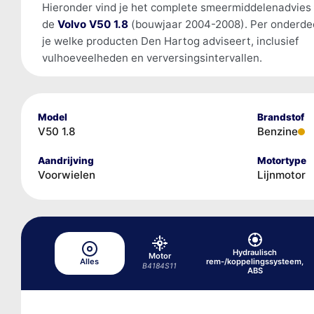
Hieronder vind je het complete smeermiddelenadvies
de
Volvo V50 1.8
(bouwjaar 2004-2008). Per onderdee
je welke producten Den Hartog adviseert, inclusief
vulhoeveelheden en verversingsintervallen.
Model
Brandstof
V50 1.8
Benzine
Aandrijving
Motortype
Voorwielen
Lijnmotor
Hydraulisch
Motor
Alles
rem-/koppelingssysteem,
B4184S11
ABS