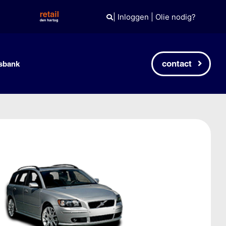
|
Inloggen
|
Olie nodig?
contact
sbank