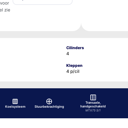
 voor
l zie
Cilinders
4
Kleppen
4 p/cil
Transaxle,
handgeschakeld
Koelsysteem
Stuurbekrachtiging
MTX75 5/1