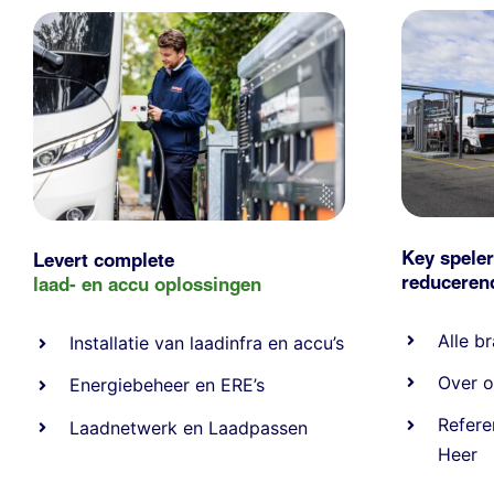
Key speler
Levert complete
reducere
laad- en
accu oplossingen
Alle
br
Installatie van laadinfra en accu’s
Over o
Energiebeheer
en
ERE’s
Refere
Laadnetwerk
en
Laadpassen
Heer