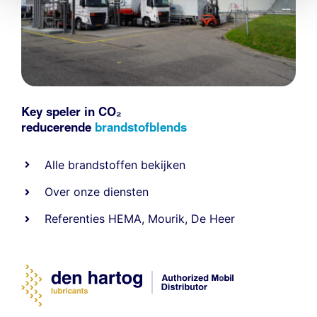
Key speler in CO₂
reducerende
brandstofblends
Alle
brandstoffen
bekijken
Over onze diensten
Referenties
HEMA
,
Mourik
,
De Heer