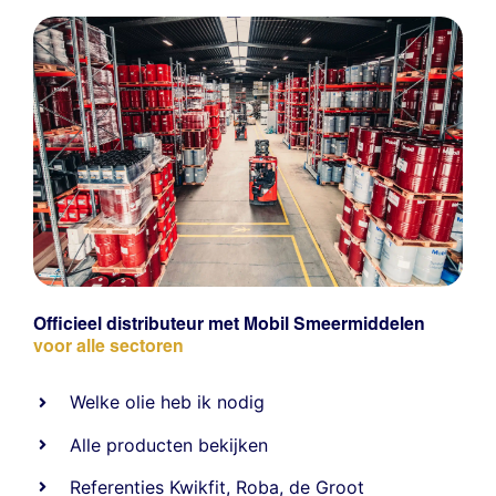
Officieel distributeur met Mobil Smeermiddelen
voor alle sectoren
Welke olie heb ik nodig
Alle producten bekijken
Referentie
s
Kwikfit
,
Roba
,
de Groot