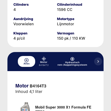
Cilinders
Cilinderinhoud
4
1596 CC
Aandrijving
Motortype
Voorwielen
Lijnmotor
Kleppen
Vermogen
4 p/cil
150 pk / 110 KW
Motor
Hydraulisch
Alles
Koelsysteem
rem-/koppelingssysteem
B4164T3
Motor
B4164T3
Inhoud 4,1 liter
Mobil Super 3000 X1 Formula FE