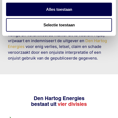
wettelijke verplichting bestaat, voor schade of verlies
veroorzaakt door fouten of omissies in de verstrekte
Alles toestaan
informatie. Door deze olieaanbevelingsinformatie te
raadplegen en te gebruiken erkent de gebruiker dat
hij/zij de ervaring, de kennis en het vermogen heeft
Selectie toestaan
om de vereiste onderhoudswerkzaamheden op een
veilige en verantwoorde manier uit te voeren. Hij/zij
vrijwaart en indemniseert de uitgever en
Den Hartog
Energies
voor enig verlies, letsel, claim en schade
veroorzaakt door een onjuiste interpretatie of een
onjuist gebruik van de gepubliceerde gegevens.
Den Hartog Energies
bestaat uit
vier divisies