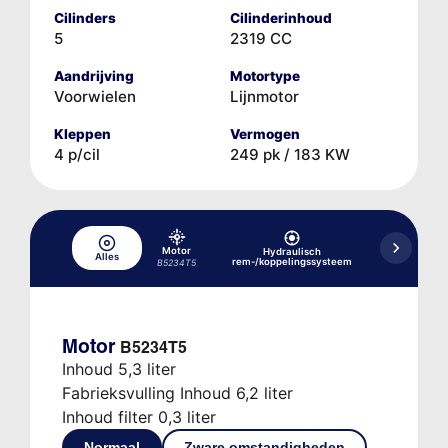
Cilinders
Cilinderinhoud
5
2319 CC
Aandrijving
Motortype
Voorwielen
Lijnmotor
Kleppen
Vermogen
4 p/cil
249 pk / 183 KW
Motor
Hydraulisch
Alles
Koelsysteem
rem-/koppelingssysteem
B5234T5
Motor
B5234T5
Inhoud 5,3 liter
Fabrieksvulling Inhoud 6,2 liter
Inhoud filter 0,3 liter
Normaal
Zware omstandigheden