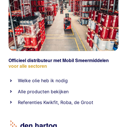
Officieel distributeur met Mobil Smeermiddelen
voor alle sectoren
Welke olie heb ik nodig
Alle producten bekijken
Referentie
s
Kwikfit
,
Roba
,
de Groot