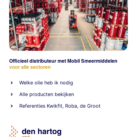
Officieel distributeur met Mobil Smeermiddelen
voor alle sectoren
Welke olie heb ik nodig
Alle producten bekijken
Referentie
s
Kwikfit
,
Roba
,
de Groot