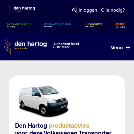
Skip
to
|
Inloggen
|
Olie nodig?
content
Menu
Olie advies
Producten
Referenties
Branches
Kennisbank
Den Hartog
productadvies
voor deze Volkswagen Transporter