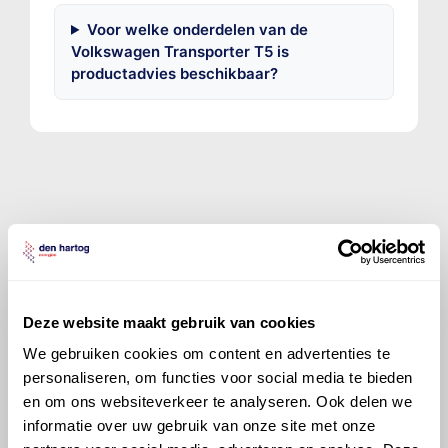
Voor welke onderdelen van de
Volkswagen Transporter T5 is
productadvies beschikbaar?
©
Olyslager
Alle rechten voorbehouden. Deze
informatie mag noch geheel noch gedeeltelijk worden
gereproduceerd, opgeslagen in een database of op
andere manieren worden overgedragen zonder
Deze website maakt gebruik van cookies
voorafgaande schriftelijke toestemming van Olyslager
Organisation B.V. Hoewel alles in het werk is gesteld
We gebruiken cookies om content en advertenties te
om ervoor te zorgen dat deze gegevens zo accuraat
personaliseren, om functies voor social media te bieden
en compleet mogelijk zijn, wordt geen
en om ons websiteverkeer te analyseren. Ook delen we
aansprakelijkheid aanvaard, anders dan waartoe een
informatie over uw gebruik van onze site met onze
wettelijke verplichting bestaat, voor schade of verlies