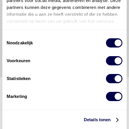
partners voor social media, adverteren en analyse. Deze
veroorzaakt door fouten of omissies in de verstrekte
partners kunnen deze gegevens combineren met andere
informatie. Door deze olieaanbevelingsinformatie te
informatie die u aan ze heeft verstrekt of die ze hebben
raadplegen en te gebruiken erkent de gebruiker dat
hij/zij de ervaring, de kennis en het vermogen heeft
verzameld op basis van uw gebruik van hun services.
om de vereiste onderhoudswerkzaamheden op een
veilige en verantwoorde manier uit te voeren. Hij/zij
Toestemmingsselectie
vrijwaart en indemniseert de uitgever en
Den Hartog
Noodzakelijk
Energies
voor enig verlies, letsel, claim en schade
veroorzaakt door een onjuiste interpretatie of een
onjuist gebruik van de gepubliceerde gegevens.
Voorkeuren
Statistieken
Marketing
Den Hartog Energies
bestaat uit
vier divisies
Details tonen