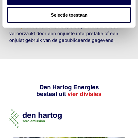
om de vereiste onderhoudswerkzaamheden op een
veilige en verantwoorde manier uit te voeren. Hij/zij
Selectie toestaan
vrijwaart en indemniseert de uitgever en
Den Hartog
Energies
voor enig verlies, letsel, claim en schade
veroorzaakt door een onjuiste interpretatie of een
onjuist gebruik van de gepubliceerde gegevens.
Den Hartog Energies
bestaat uit
vier divisies