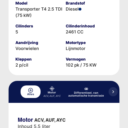
Model
Brandstof
Transporter T4 2.5 TDI
Diesel
(75 kW)
Cilinders
Cilinderinhoud
5
2461 CC
Aandrijving
Motortype
Voorwielen
Lijnmotor
Kleppen
Vermogen
2 p/cil
102 pk / 75 KW
Motor
Differentieel, van
Alles
Hydraulisc
automatische transmissie
ACV, AUF, AYC
Motor
ACV, AUF, AYC
Inhoud 5,5 liter