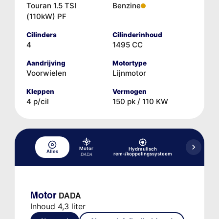
Touran 1.5 TSI
Benzine
(110kW) PF
Cilinders
Cilinderinhoud
4
1495 CC
Aandrijving
Motortype
Voorwielen
Lijnmotor
Kleppen
Vermogen
4 p/cil
150 pk / 110 KW
Motor
Hydraulisch
Hydraulisc
Alles
rem-/koppelingssysteem
versne
DADA
Motor
DADA
Inhoud 4,3 liter