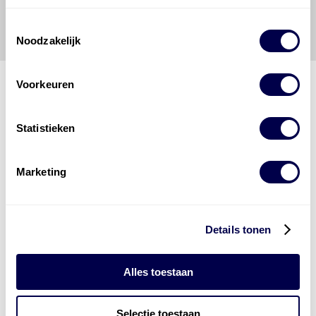
veroorzaakt door een onjuiste interpretatie of een
onjuist gebruik van de gepubliceerde gegevens.
Toestemmingsselectie
Noodzakelijk
Voorkeuren
Den Hartog Energies
Statistieken
bestaat uit
vier divisies
Marketing
Details tonen
Alles toestaan
Selectie toestaan