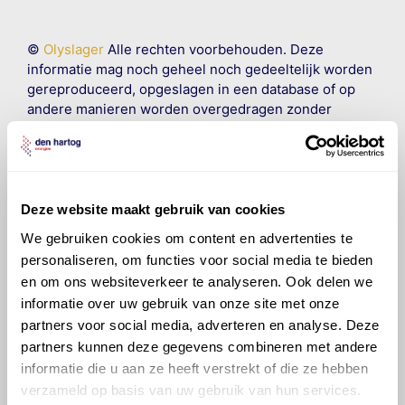
©
Olyslager
Alle rechten voorbehouden. Deze
informatie mag noch geheel noch gedeeltelijk worden
gereproduceerd, opgeslagen in een database of op
andere manieren worden overgedragen zonder
voorafgaande schriftelijke toestemming van Olyslager
Organisation B.V. Hoewel alles in het werk is gesteld
om ervoor te zorgen dat deze gegevens zo accuraat
en compleet mogelijk zijn, wordt geen
aansprakelijkheid aanvaard, anders dan waartoe een
Deze website maakt gebruik van cookies
wettelijke verplichting bestaat, voor schade of verlies
We gebruiken cookies om content en advertenties te
veroorzaakt door fouten of omissies in de verstrekte
personaliseren, om functies voor social media te bieden
informatie. Door deze olieaanbevelingsinformatie te
en om ons websiteverkeer te analyseren. Ook delen we
raadplegen en te gebruiken erkent de gebruiker dat
informatie over uw gebruik van onze site met onze
hij/zij de ervaring, de kennis en het vermogen heeft
partners voor social media, adverteren en analyse. Deze
om de vereiste onderhoudswerkzaamheden op een
partners kunnen deze gegevens combineren met andere
veilige en verantwoorde manier uit te voeren. Hij/zij
vrijwaart en indemniseert de uitgever en
Den Hartog
informatie die u aan ze heeft verstrekt of die ze hebben
Energies
voor enig verlies, letsel, claim en schade
verzameld op basis van uw gebruik van hun services.