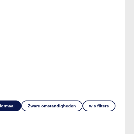
Normaal
Zware omstandigheden
wis filters