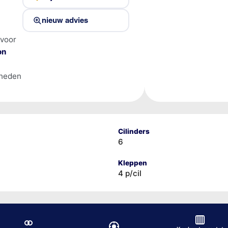
nieuw advies
 voor
on
lheden
Cilinders
6
Kleppen
4 p/cil