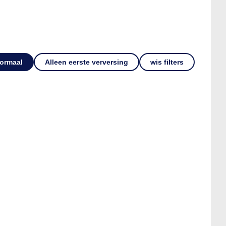
ormaal
Alleen eerste verversing
wis filters