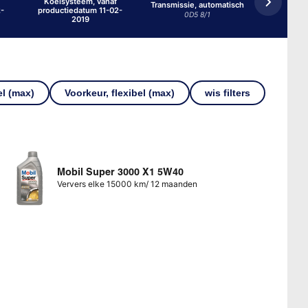
Koelsysteem, vanaf
Transmissie, automatisch
2-
productiedatum 11-02-
Verdeelba
0D5 8/1
2019
el (max)
Voorkeur, flexibel (max)
wis filters
Mobil Super 3000 X1 5W40
Ververs elke 15000 km/ 12 maanden