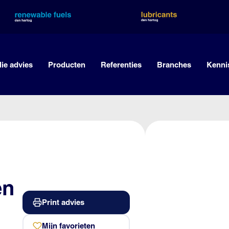
lie advies
Producten
Referenties
Branches
Kenni
en
Print advies
Mijn favorieten