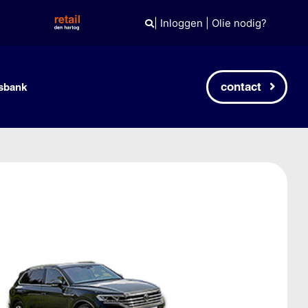
|
Inloggen
|
Olie nodig?
contact
sbank