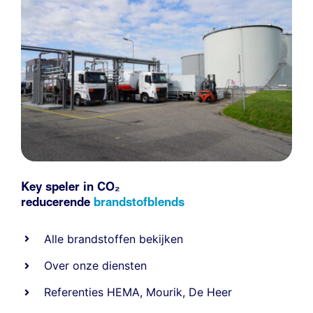
Key speler in CO₂
reducerende
brandstofblends
Alle
brandstoffen
bekijken
Over onze diensten
Referenties
HEMA
,
Mourik
,
De Heer