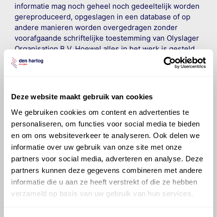
informatie mag noch geheel noch gedeeltelijk worden
gereproduceerd, opgeslagen in een database of op
andere manieren worden overgedragen zonder
voorafgaande schriftelijke toestemming van Olyslager
Organisation B.V. Hoewel alles in het werk is gesteld
om ervoor te zorgen dat deze gegevens zo accuraat
en compleet mogelijk zijn, wordt geen
aansprakelijkheid aanvaard, anders dan waartoe een
wettelijke verplichting bestaat, voor schade of verlies
Deze website maakt gebruik van cookies
veroorzaakt door fouten of omissies in de verstrekte
We gebruiken cookies om content en advertenties te
informatie. Door deze olieaanbevelingsinformatie te
raadplegen en te gebruiken erkent de gebruiker dat
personaliseren, om functies voor social media te bieden
hij/zij de ervaring, de kennis en het vermogen heeft
en om ons websiteverkeer te analyseren. Ook delen we
om de vereiste onderhoudswerkzaamheden op een
informatie over uw gebruik van onze site met onze
veilige en verantwoorde manier uit te voeren. Hij/zij
partners voor social media, adverteren en analyse. Deze
vrijwaart en indemniseert de uitgever en
Den Hartog
partners kunnen deze gegevens combineren met andere
Energies
voor enig verlies, letsel, claim en schade
informatie die u aan ze heeft verstrekt of die ze hebben
veroorzaakt door een onjuiste interpretatie of een
verzameld op basis van uw gebruik van hun services.
onjuist gebruik van de gepubliceerde gegevens.