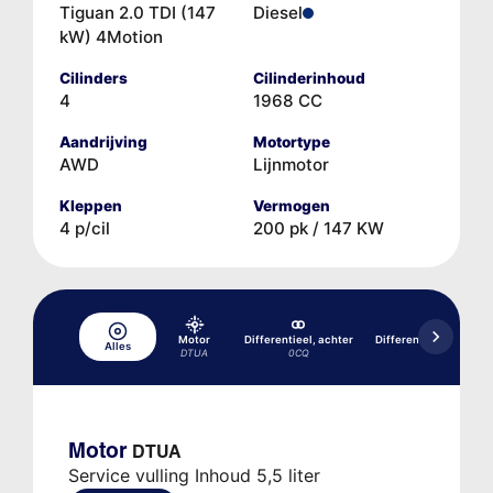
Tiguan 2.0 TDI (147
Diesel
kW) 4Motion
Cilinders
Cilinderinhoud
4
1968 CC
Aandrijving
Motortype
AWD
Lijnmotor
Kleppen
Vermogen
4 p/cil
200 pk / 147 KW
Motor
Differentieel, achter
Differentieel, achter
Alles
DTUA
0CQ
08E
Motor
DTUA
Service vulling Inhoud 5,5 liter