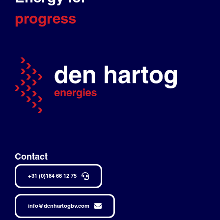
progress
Contact
+31 (0)184 66 12 75
info@denhartogbv.com