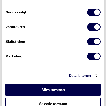
Toestemmingsselectie
Noodzakelijk
Voorkeuren
Levert complete
Statistieken
laad- en
accu oplossingen
Marketing
Installatie van laadinfra en accu’s
Energiebeheer
en
ERE’s
Laadnetwerk
en
Laadpassen
Details tonen
Alles toestaan
Selectie toestaan