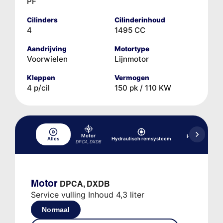
PF
Cilinders
Cilinderinhoud
4
1495 CC
Aandrijving
Motortype
Voorwielen
Lijnmotor
Kleppen
Vermogen
4 p/cil
150 pk / 110 KW
Motor
Hydraulische b
Alles
Hydraulisch remsysteem
versnellin
DPCA, DXDB
Motor
DPCA, DXDB
Service vulling Inhoud 4,3 liter
Normaal