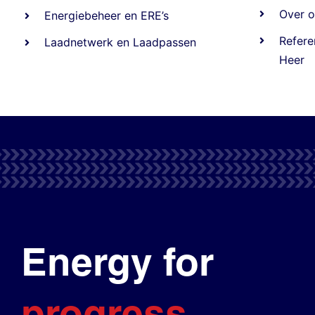
Over o
Energiebeheer
en
ERE’s
Refere
Laadnetwerk
en
Laadpassen
Heer
Energy for
progress