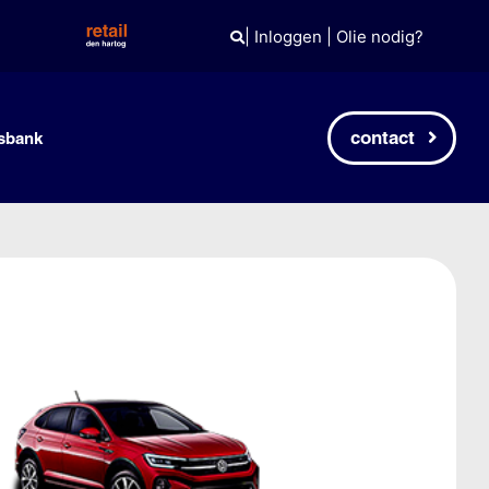
|
Inloggen
|
Olie nodig?
contact
sbank