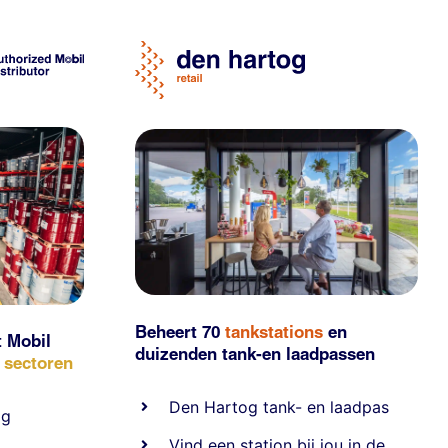
Beheert 70
tankstations
en
t Mobil
duizenden
tank-en laadpassen
e sectoren
Den Hartog tank- en laadpas
ig
Vind een station bij jou in de