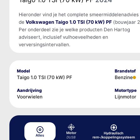
Hieronder vind je het complete smeermiddelenadvies
de
Volkswagen Taigo 1.0 TSI (70 kW) PF
(bouwjaar 2
Per onderdeel zie je welke producten Den Hartog
adviseert, inclusief vulhoeveelheden en
verversingsintervallen.
Model
Brandstof
Taigo 1.0 TSI (70 kW) PF
Benzine
Aandrijving
Motortype
Voorwielen
Lijnmotor
Motor
Hydraulisch
Alles
rem-/koppelingssysteem
DUSB