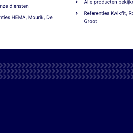
Alle producten bekijk
nze diensten
Referentie
s
Kwikfit
,
R
nties
HEMA
,
Mourik
,
De
Groot