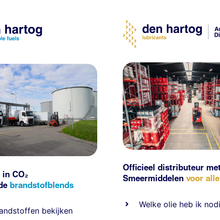
Officieel distributeur me
 in CO₂
Smeermiddelen
voor all
nde
brandstofblends
Welke olie heb ik nod
andstoffen
bekijken