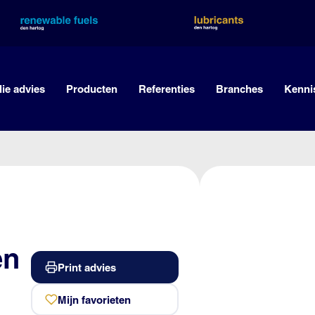
lie advies
Producten
Referenties
Branches
Kenni
en
Print advies
Mijn favorieten