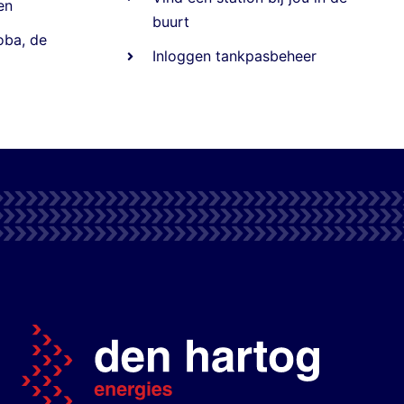
en
buurt
oba
,
de
Inloggen tankpasbeheer