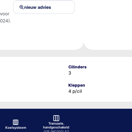
nieuw advies
 voor
024).
Cilinders
3
Kleppen
4 p/cil
Transaxle,
handgeschakeld
Koelsysteem
0DF (MQ200) 5/1