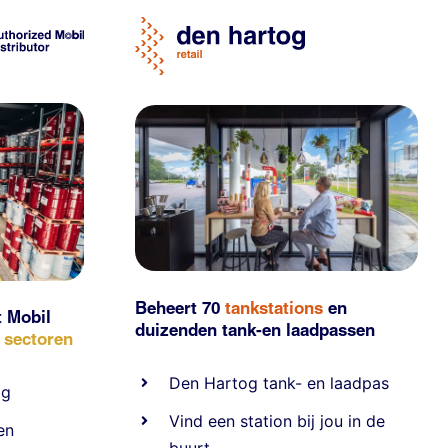
Beheert 70
tankstations
en
t Mobil
duizenden
tank-en laadpassen
e sectoren
Den Hartog tank- en laadpas
ig
Vind een station bij jou in de
en
buurt