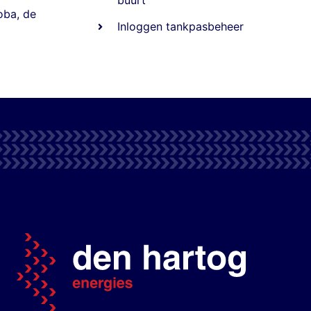
oba
,
de
Inloggen tankpasbeheer