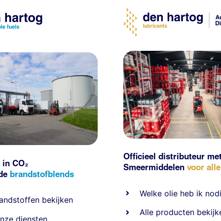
Officieel distributeur me
 in CO₂
Smeermiddelen
voor all
nde
brandstofblends
Welke olie heb ik nod
andstoffen
bekijken
Alle producten bekijk
nze diensten