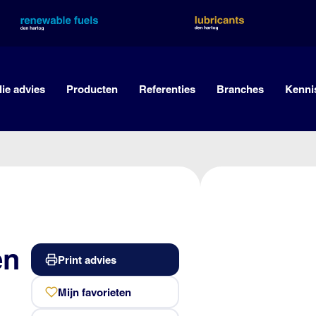
lie advies
Producten
Referenties
Branches
Kenni
en
Print advies
Mijn favorieten