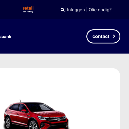
|
Inloggen
|
Olie nodig?
contact
sbank