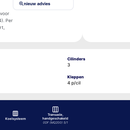
nieuw advies
 voor
). Per
rt,
Cilinders
3
Kleppen
4 p/cil
Transaxle,
handgeschakeld
Koelsysteem
0DF (MQ200) 5/1