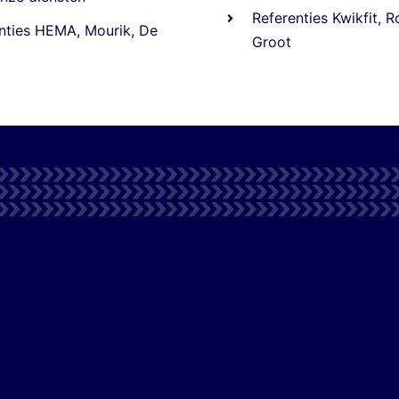
Referentie
s
Kwikfit
,
R
nties
HEMA
,
Mourik
,
De
Groot