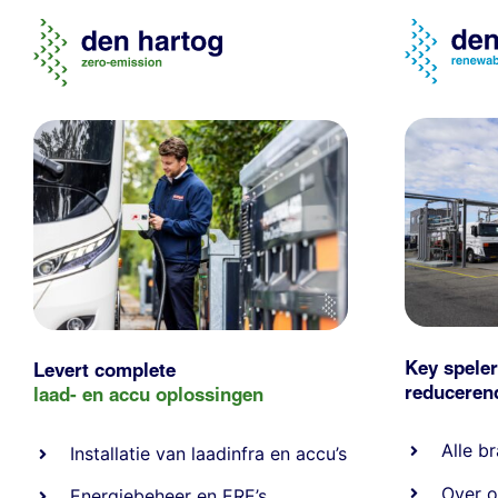
Key speler
Levert complete
reducere
laad- en
accu oplossingen
Alle
br
Installatie van laadinfra en accu’s
Over o
Energiebeheer
en
ERE’s