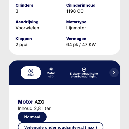
Cilinders
Cilinderinhoud
3
1198 CC
Aandrijving
Motortype
Voorwielen
Lijnmotor
Kleppen
Vermogen
2 p/cil
64 pk / 47 KW
Hydr
Motor
Elektrohydraulische
Alles
rem-/koppe
stuurbekrachtiging
AZQ
Motor
AZQ
Inhoud 2,8 liter
Normaal
Verlengde onderhoudsinterval (max.)