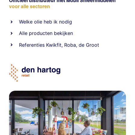
Officieel distributeur met Mobil Smeermiddelen
voor alle sectoren
Welke olie heb ik nodig
Alle producten bekijken
Referentie
s
Kwikfit
,
Roba
,
de Groot