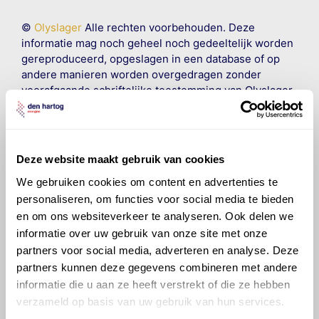
©
Olyslager
Alle rechten voorbehouden. Deze
informatie mag noch geheel noch gedeeltelijk worden
gereproduceerd, opgeslagen in een database of op
andere manieren worden overgedragen zonder
voorafgaande schriftelijke toestemming van Olyslager
Organisation B.V. Hoewel alles in het werk is gesteld
om ervoor te zorgen dat deze gegevens zo accuraat
en compleet mogelijk zijn, wordt geen
aansprakelijkheid aanvaard, anders dan waartoe een
Deze website maakt gebruik van cookies
wettelijke verplichting bestaat, voor schade of verlies
We gebruiken cookies om content en advertenties te
veroorzaakt door fouten of omissies in de verstrekte
personaliseren, om functies voor social media te bieden
informatie. Door deze olieaanbevelingsinformatie te
raadplegen en te gebruiken erkent de gebruiker dat
en om ons websiteverkeer te analyseren. Ook delen we
hij/zij de ervaring, de kennis en het vermogen heeft
informatie over uw gebruik van onze site met onze
om de vereiste onderhoudswerkzaamheden op een
partners voor social media, adverteren en analyse. Deze
veilige en verantwoorde manier uit te voeren. Hij/zij
partners kunnen deze gegevens combineren met andere
vrijwaart en indemniseert de uitgever en
Den Hartog
informatie die u aan ze heeft verstrekt of die ze hebben
Energies
voor enig verlies, letsel, claim en schade
verzameld op basis van uw gebruik van hun services.
veroorzaakt door een onjuiste interpretatie of een