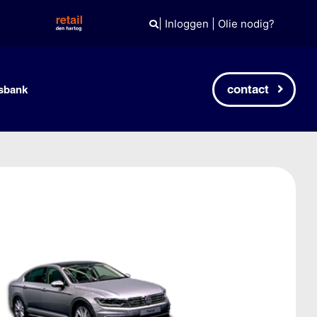
|
Inloggen
|
Olie nodig?
contact
sbank