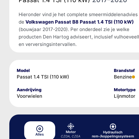
Hieronder vind je het complete smeermiddelenadvies
de
Volkswagen Passat B8 Passat 1.4 TSI (110 kW)
(bouwjaar 2017-2020). Per onderdeel zie je welke
producten Den Hartog adviseert, inclusief vulhoevee
en verversingsintervallen.
Model
Brandstof
Passat 1.4 TSI (110 kW)
Benzine
Aandrijving
Motortype
Voorwielen
Lijnmotor
Motor
Hydraulisch
Alles
rem-/koppelingssysteem
CZDA, CZEA