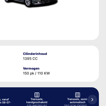
Cilinderinhoud
1395 CC
Vermogen
150 pk / 110 KW
Transaxle,
Transaxle, semi-
, vanaf
handgeschakeld
automatisch
m 08-07-
02S (MQ250) 6/1
DSG 0CW (DQ200) 7/1