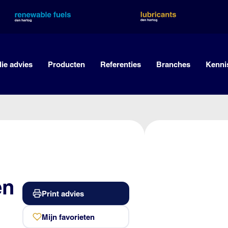
lie advies
Producten
Referenties
Branches
Kenni
en
Print advies
Mijn favorieten