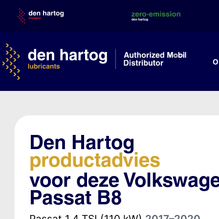
Skip
to
content
O
Den Hartog
productadvies
voor deze Volkswag
Passat B8
Passat 1.4 TSI (110 kW)
2017–2020