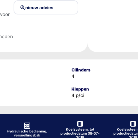
nieuw advies
 voor
lheden
Cilinders
4
Kleppen
4 p/cil
Koelsysteem, tot
Koelsysteem
Hydraulische bediening,
productiedatum 08-07-
productiedatu
versnellingsbak
2019
2019