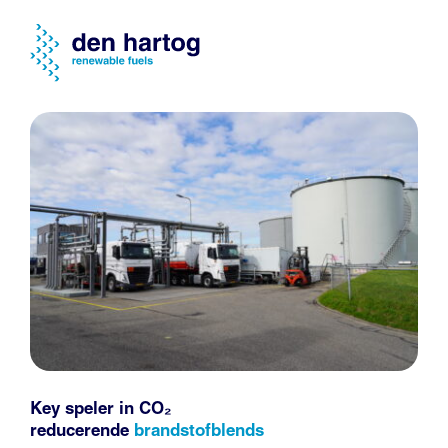
Key speler in CO₂
reducerende
brandstofblends