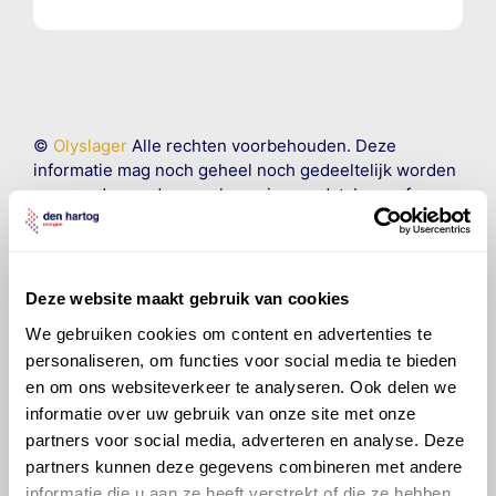
©
Olyslager
Alle rechten voorbehouden. Deze
informatie mag noch geheel noch gedeeltelijk worden
gereproduceerd, opgeslagen in een database of op
andere manieren worden overgedragen zonder
voorafgaande schriftelijke toestemming van Olyslager
Organisation B.V. Hoewel alles in het werk is gesteld
om ervoor te zorgen dat deze gegevens zo accuraat
Deze website maakt gebruik van cookies
en compleet mogelijk zijn, wordt geen
We gebruiken cookies om content en advertenties te
aansprakelijkheid aanvaard, anders dan waartoe een
personaliseren, om functies voor social media te bieden
wettelijke verplichting bestaat, voor schade of verlies
en om ons websiteverkeer te analyseren. Ook delen we
veroorzaakt door fouten of omissies in de verstrekte
informatie. Door deze olieaanbevelingsinformatie te
informatie over uw gebruik van onze site met onze
raadplegen en te gebruiken erkent de gebruiker dat
partners voor social media, adverteren en analyse. Deze
hij/zij de ervaring, de kennis en het vermogen heeft
partners kunnen deze gegevens combineren met andere
om de vereiste onderhoudswerkzaamheden op een
informatie die u aan ze heeft verstrekt of die ze hebben