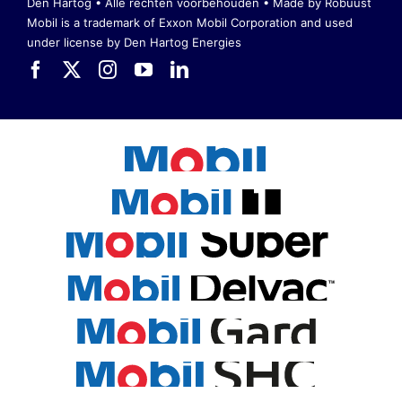
Den Hartog • Alle rechten voorbehouden •
Made by Robuust
Mobil is a trademark of Exxon Mobil Corporation
and used
under license by Den Hartog Energies