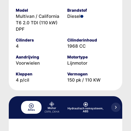
Model
Brandstof
Multivan / California
Diesel
T6 2.0 TDI (110 kW)
DPF
Cilinders
Cilinderinhoud
4
1968 CC
Aandrijving
Motortype
Voorwielen
Lijnmotor
Kleppen
Vermogen
4 p/cil
150 pk / 110 KW
Motor
Hydraulisch remsysteem,
Alles
Koelsysteem
ABS
CXFA, CXHA