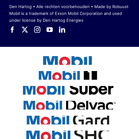
Den Hartog • Alle rechten voorbehouden •
Made by Robuust
Mobil is a trademark of Exxon Mobil Corporation
and used
under license by Den Hartog Energies