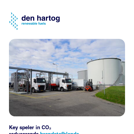
Key speler in CO₂
reducerende
brandstofblends