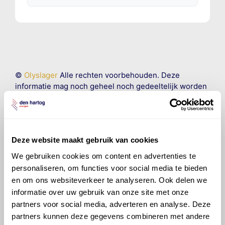
©
Olyslager
Alle rechten voorbehouden. Deze
informatie mag noch geheel noch gedeeltelijk worden
gereproduceerd, opgeslagen in een database of op
andere manieren worden overgedragen zonder
voorafgaande schriftelijke toestemming van Olyslager
Organisation B.V. Hoewel alles in het werk is gesteld
Deze website maakt gebruik van cookies
om ervoor te zorgen dat deze gegevens zo accuraat
en compleet mogelijk zijn, wordt geen
We gebruiken cookies om content en advertenties te
aansprakelijkheid aanvaard, anders dan waartoe een
personaliseren, om functies voor social media te bieden
wettelijke verplichting bestaat, voor schade of verlies
en om ons websiteverkeer te analyseren. Ook delen we
veroorzaakt door fouten of omissies in de verstrekte
informatie over uw gebruik van onze site met onze
informatie. Door deze olieaanbevelingsinformatie te
partners voor social media, adverteren en analyse. Deze
raadplegen en te gebruiken erkent de gebruiker dat
partners kunnen deze gegevens combineren met andere
hij/zij de ervaring, de kennis en het vermogen heeft