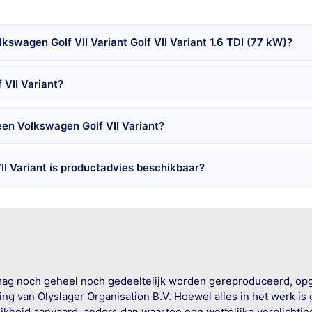
swagen Golf VII Variant Golf VII Variant 1.6 TDI (77 kW)?
 VII Variant?
een Volkswagen Golf VII Variant?
I Variant is productadvies beschikbaar?
mag noch geheel noch gedeeltelijk worden gereproduceerd, op
g van Olyslager Organisation B.V. Hoewel alles in het werk is
jkheid aanvaard, anders dan waartoe een wettelijke verplichtin