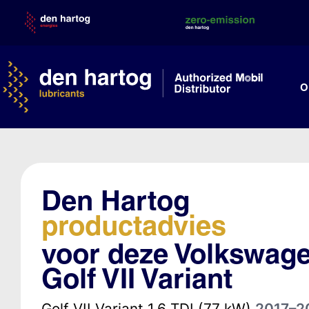
Skip
to
content
O
Den Hartog
productadvies
voor deze Volkswag
Golf VII Variant
Golf VII Variant 1.6 TDI (77 kW)
2017–2