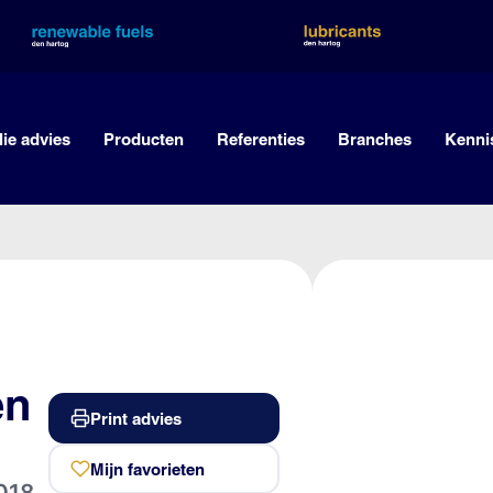
lie advies
Producten
Referenties
Branches
Kenni
en
Print advies
Mijn favorieten
018