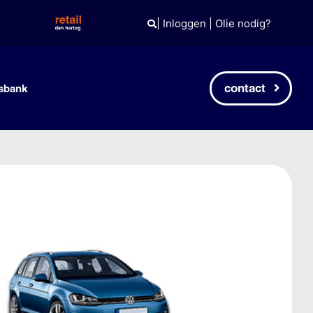
|
Inloggen
|
Olie nodig?
contact
sbank