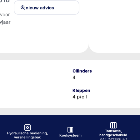
nieuw advies
 voor
jaar
n
Cilinders
4
Kleppen
4 p/cil
Transaxle,
Hydraulische bediening,
handgeschakeld
Koelsysteem
versnellingsbak
0A4 (MQ250) 5/1