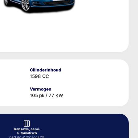
Cilinderinhoud
1598 CC
Vermogen
105 pk / 77 KW
Transaxle, semi-
automatisch
DSG 0CW (DQ200) 7/1