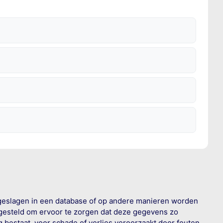
geslagen in een database of op andere manieren worden
 gesteld om ervoor te zorgen dat deze gegevens zo
g bestaat, voor schade of verlies veroorzaakt door fouten