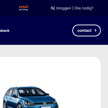
|
Inloggen
|
Olie nodig?
contact
sbank