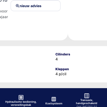
nieuw advies
 voor
jaar
n
Cilinders
4
Kleppen
4 p/cil
Transaxle,
Hydraulische bediening,
handgeschakeld
Koelsysteem
versnellingsbak
0A4 (MQ250) 5/1