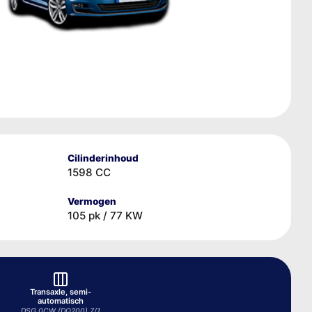
Cilinderinhoud
1598 CC
Vermogen
105 pk / 77 KW
Transaxle, semi-
automatisch
DSG 0CW (DQ200) 7/1