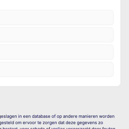
geslagen in een database of op andere manieren worden
 gesteld om ervoor te zorgen dat deze gegevens zo
g bestaat, voor schade of verlies veroorzaakt door fouten