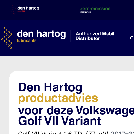
Skip
to
content
O
Den Hartog
productadvies
voor deze Volkswag
Golf VII Variant
Golf VII Variant 1.6 TDI (77 kW)
2017–2