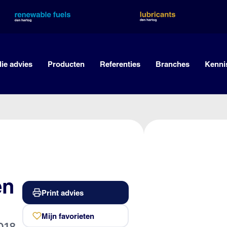
lie advies
Producten
Referenties
Branches
Kenni
en
Print advies
Mijn favorieten
018