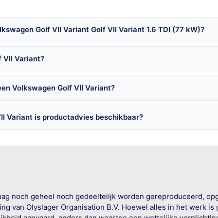
swagen Golf VII Variant Golf VII Variant 1.6 TDI (77 kW)?
 VII Variant?
een Volkswagen Golf VII Variant?
I Variant is productadvies beschikbaar?
mag noch geheel noch gedeeltelijk worden gereproduceerd, op
g van Olyslager Organisation B.V. Hoewel alles in het werk is
jkheid aanvaard, anders dan waartoe een wettelijke verplichtin