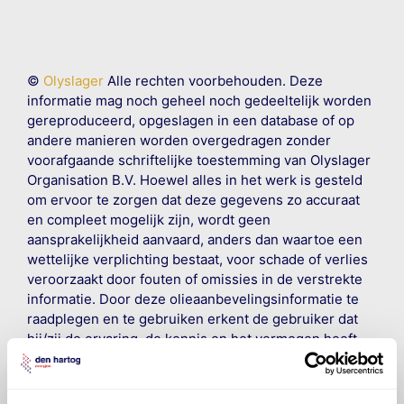
©
Olyslager
Alle rechten voorbehouden. Deze
informatie mag noch geheel noch gedeeltelijk worden
gereproduceerd, opgeslagen in een database of op
andere manieren worden overgedragen zonder
voorafgaande schriftelijke toestemming van Olyslager
Organisation B.V. Hoewel alles in het werk is gesteld
om ervoor te zorgen dat deze gegevens zo accuraat
en compleet mogelijk zijn, wordt geen
aansprakelijkheid aanvaard, anders dan waartoe een
wettelijke verplichting bestaat, voor schade of verlies
veroorzaakt door fouten of omissies in de verstrekte
informatie. Door deze olieaanbevelingsinformatie te
raadplegen en te gebruiken erkent de gebruiker dat
hij/zij de ervaring, de kennis en het vermogen heeft
om de vereiste onderhoudswerkzaamheden op een
veilige en verantwoorde manier uit te voeren. Hij/zij
vrijwaart en indemniseert de uitgever en
Den Hartog