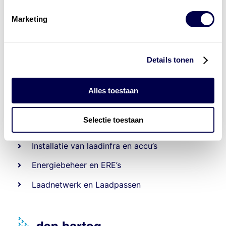
Marketing
Details tonen
Alles toestaan
Levert complete
laad- en
accu oplossingen
Selectie toestaan
Installatie van laadinfra en accu’s
Energiebeheer
en
ERE’s
Laadnetwerk
en
Laadpassen