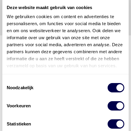
Energies
voor enig verlies, letsel, claim en schade
Deze website maakt gebruik van cookies
veroorzaakt door een onjuiste interpretatie of een
We gebruiken cookies om content en advertenties te
onjuist gebruik van de gepubliceerde gegevens.
personaliseren, om functies voor social media te bieden
en om ons websiteverkeer te analyseren. Ook delen we
informatie over uw gebruik van onze site met onze
partners voor social media, adverteren en analyse. Deze
partners kunnen deze gegevens combineren met andere
informatie die u aan ze heeft verstrekt of die ze hebben
Den Hartog Energies
verzameld op basis van uw gebruik van hun services.
bestaat uit
vier divisies
Toestemmingsselectie
Noodzakelijk
Voorkeuren
Statistieken