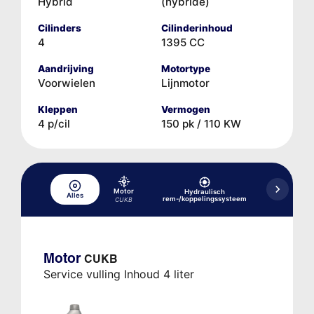
Hybrid
(hybride)
Cilinders
Cilinderinhoud
4
1395 CC
Aandrijving
Motortype
Voorwielen
Lijnmotor
Kleppen
Vermogen
4 p/cil
150 pk / 110 KW
Motor
Hydraulisch
Koelsysteem,
Alles
rem-/koppelingssysteem
tot 08
CUKB
Motor
CUKB
Service vulling Inhoud 4 liter