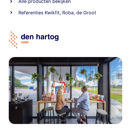
Alle producten bekijken
Referentie
s
Kwikfit
,
Roba
,
de Groot