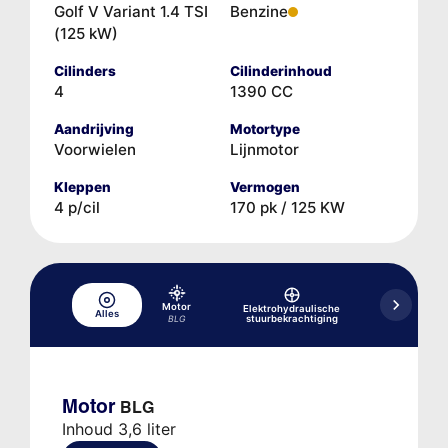
Golf V Variant 1.4 TSI
Benzine
(125 kW)
Cilinders
Cilinderinhoud
4
1390 CC
Aandrijving
Motortype
Voorwielen
Lijnmotor
Kleppen
Vermogen
4 p/cil
170 pk / 125 KW
Hydr
Motor
Elektrohydraulische
Alles
rem-/koppe
stuurbekrachtiging
BLG
Motor
BLG
Inhoud 3,6 liter