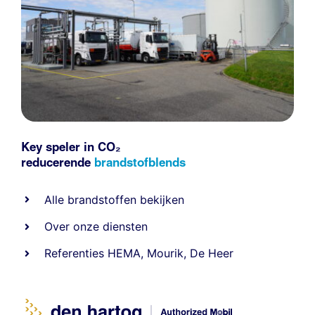
Key speler in CO₂
reducerende
brandstofblends
Alle
brandstoffen
bekijken
Over onze diensten
Referenties
HEMA
,
Mourik
,
De Heer