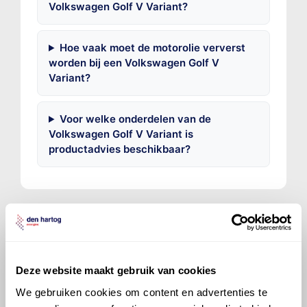
Volkswagen Golf V Variant?
Hoe vaak moet de motorolie ververst
worden bij een Volkswagen Golf V
Variant?
Voor welke onderdelen van de
Volkswagen Golf V Variant is
productadvies beschikbaar?
©
Olyslager
Alle rechten voorbehouden. Deze
Deze website maakt gebruik van cookies
informatie mag noch geheel noch gedeeltelijk worden
gereproduceerd, opgeslagen in een database of op
We gebruiken cookies om content en advertenties te
andere manieren worden overgedragen zonder