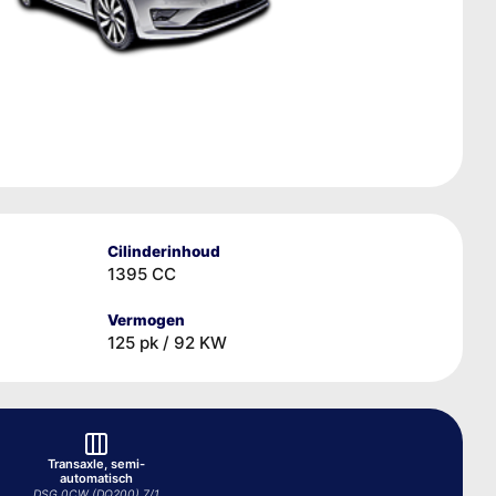
Cilinderinhoud
1395 CC
Vermogen
125 pk / 92 KW
Transaxle, semi-
automatisch
DSG 0CW (DQ200) 7/1