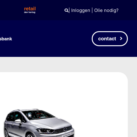
|
Inloggen
|
Olie nodig?
contact
sbank