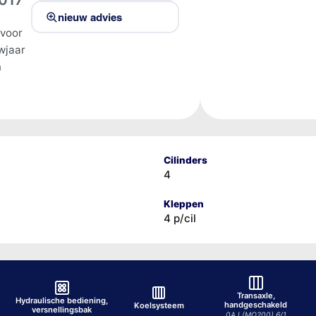
nieuw advies
 voor
wjaar
n
Cilinders
4
Kleppen
4 p/cil
Transaxle,
Hydraulische bediening,
handgeschakeld
Koelsysteem
versnellingsbak
0AJ (MQ200) 6/1