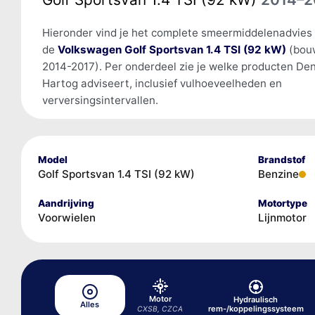
Hieronder vind je het complete smeermiddelenadvies
de
Volkswagen Golf Sportsvan 1.4 TSI (92 kW)
(bou
2014-2017). Per onderdeel zie je welke producten De
Hartog adviseert, inclusief vulhoeveelheden en
verversingsintervallen.
Model
Brandstof
Golf Sportsvan 1.4 TSI (92 kW)
Benzine
Aandrijving
Motortype
Voorwielen
Lijnmotor
Motor
Hydraulisch
Alles
rem-/koppelingssysteem
CXSB, CZCA