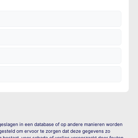
geslagen in een database of op andere manieren worden
 gesteld om ervoor te zorgen dat deze gegevens zo
g bestaat, voor schade of verlies veroorzaakt door fouten