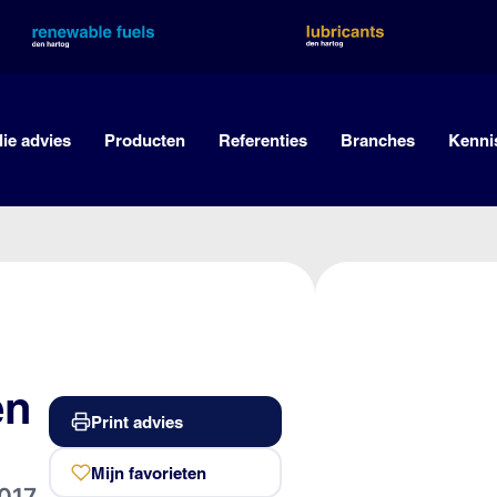
lie advies
Producten
Referenties
Branches
Kenni
en
Print advies
Mijn favorieten
017