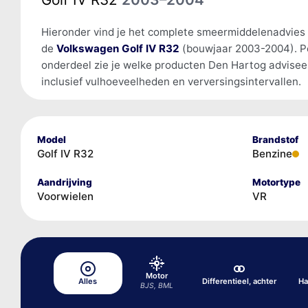
Hieronder vind je het complete smeermiddelenadvies
de
Volkswagen Golf IV R32
(bouwjaar 2003-2004). P
onderdeel zie je welke producten Den Hartog advisee
inclusief vulhoeveelheden en verversingsintervallen.
Model
Brandstof
Golf IV R32
Benzine
Aandrijving
Motortype
Voorwielen
VR
Motor
Alles
Differentieel, achter
Ha
BJS, BML