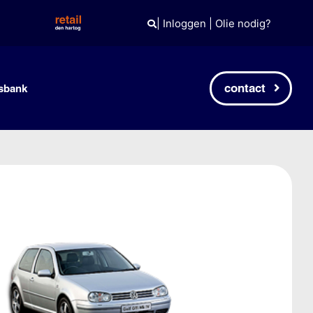
|
Inloggen
|
Olie nodig?
contact
sbank