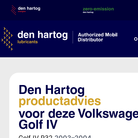
Skip
to
content
O
Den Hartog
productadvies
voor deze Volkswag
Golf IV
Golf IV R32
2003–2004