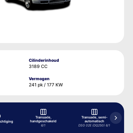
Cilinderinhoud
3189 CC
Vermogen
241 pk / 177 KW
Transaxle,
Transaxle, semi-
handgeschakeld
automatisch
chtiging
6/1
DSG 02E (DQ250) 6/1