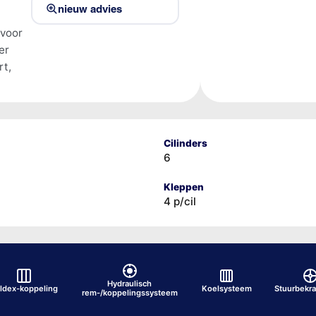
nieuw advies
 voor
er
rt,
Cilinders
6
Kleppen
4 p/cil
Hydraulisch
ldex-koppeling
Koelsysteem
Stuurbekra
rem-/koppelingssysteem