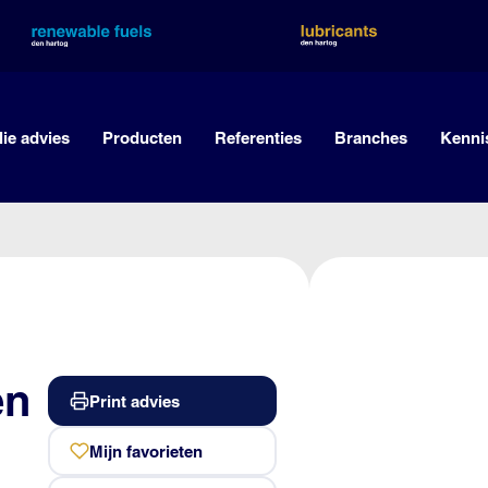
lie advies
Producten
Referenties
Branches
Kenni
en
Print advies
Mijn favorieten