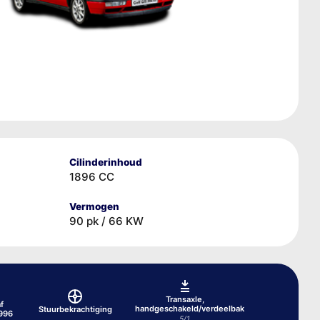
Cilinderinhoud
1896 CC
Vermogen
90 pk / 66 KW
Transaxle,
f
handgeschakeld/verdeelbak
Stuurbekrachtiging
996
5/1