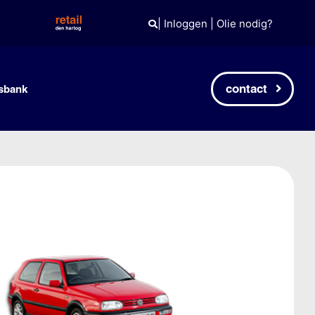
|
Inloggen
|
Olie nodig?
contact
sbank