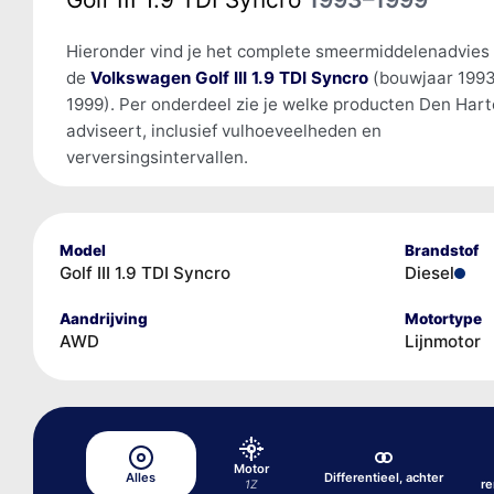
Hieronder vind je het complete smeermiddelenadvies
de
Volkswagen Golf III 1.9 TDI Syncro
(bouwjaar 199
1999). Per onderdeel zie je welke producten Den Har
adviseert, inclusief vulhoeveelheden en
verversingsintervallen.
Model
Brandstof
Golf III 1.9 TDI Syncro
Diesel
Aandrijving
Motortype
AWD
Lijnmotor
Motor
Alles
Differentieel, achter
r
1Z