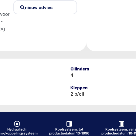
nieuw advies
 voor
3-
tog
Cilinders
4
Kleppen
2 p/cil
Hydraulisch
Koelsysteem, tot
Koelsysteem, vana
em-/koppelingssysteem
productiedatum 10-1996
productiedatum 10-1