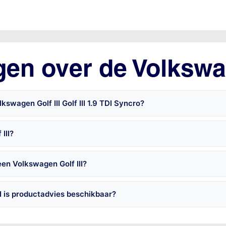
en over de Volkswag
swagen Golf III Golf III 1.9 TDI Syncro?
III?
en Volkswagen Golf III?
I is productadvies beschikbaar?