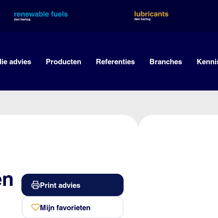
lie advies
Producten
Referenties
Branches
Kenni
en
Print advies
Mijn favorieten