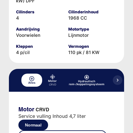
kW) DPF
Cilinders
Cilinderinhoud
4
1968 CC
Aandrijving
Motortype
Voorwielen
Lijnmotor
Kleppen
Vermogen
4 p/cil
110 pk / 81 KW
Motor
Hydraulisch
Alles
Koelsysteem
rem-/koppelingssysteem
CRVD
Motor
CRVD
Service vulling Inhoud 4,7 liter
Normaal