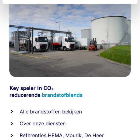
Key speler in CO₂
reducerende
brandstofblends
Alle
brandstoffen
bekijken
Over onze diensten
Referenties
HEMA
,
Mourik
,
De Heer