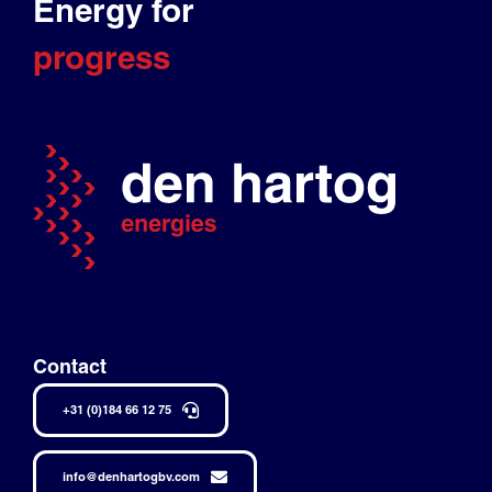
Energy for
progress
Contact
+31 (0)184 66 12 75
info@denhartogbv.com