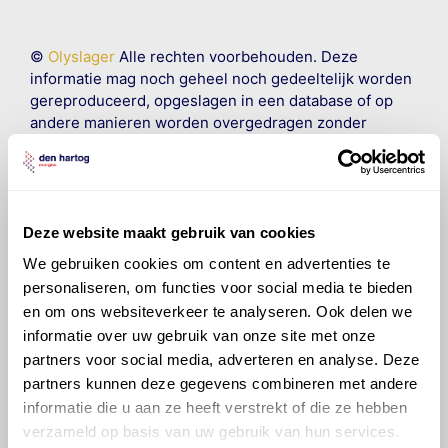
©
Olyslager
Alle rechten voorbehouden. Deze
informatie mag noch geheel noch gedeeltelijk worden
gereproduceerd, opgeslagen in een database of op
andere manieren worden overgedragen zonder
voorafgaande schriftelijke toestemming van Olyslager
Organisation B.V. Hoewel alles in het werk is gesteld
om ervoor te zorgen dat deze gegevens zo accuraat
en compleet mogelijk zijn, wordt geen
aansprakelijkheid aanvaard, anders dan waartoe een
Deze website maakt gebruik van cookies
wettelijke verplichting bestaat, voor schade of verlies
We gebruiken cookies om content en advertenties te
veroorzaakt door fouten of omissies in de verstrekte
personaliseren, om functies voor social media te bieden
informatie. Door deze olieaanbevelingsinformatie te
en om ons websiteverkeer te analyseren. Ook delen we
raadplegen en te gebruiken erkent de gebruiker dat
informatie over uw gebruik van onze site met onze
hij/zij de ervaring, de kennis en het vermogen heeft
partners voor social media, adverteren en analyse. Deze
om de vereiste onderhoudswerkzaamheden op een
partners kunnen deze gegevens combineren met andere
veilige en verantwoorde manier uit te voeren. Hij/zij
vrijwaart en indemniseert de uitgever en
Den Hartog
informatie die u aan ze heeft verstrekt of die ze hebben
Energies
voor enig verlies, letsel, claim en schade
verzameld op basis van uw gebruik van hun services.