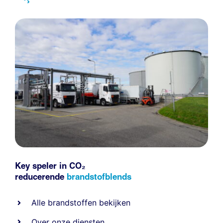
Key speler in CO₂
reducerende
brandstofblends
Alle
brandstoffen
bekijken
Over onze diensten