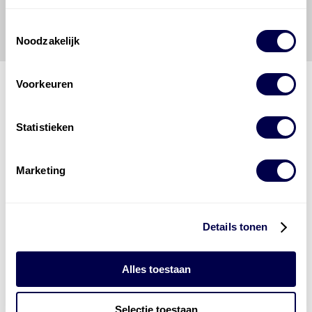
veroorzaakt door een onjuiste interpretatie of een
onjuist gebruik van de gepubliceerde gegevens.
Toestemmingsselectie
Noodzakelijk
Voorkeuren
Den Hartog Energies
Statistieken
bestaat uit
vier divisies
Marketing
Details tonen
Alles toestaan
Selectie toestaan