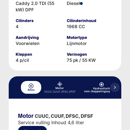
Caddy 2.0 TDI (55
Diesel
kW) DPF
Cilinders
Cilinderinhoud
4
1968 CC
Aandrijving
Motortype
Voorwielen
Lijnmotor
Kleppen
Vermogen
4 p/cil
75 pk / 55 KW
Motor
Hydraulisch
Alles
rem-/koppelingssysteem
CUUC, CUUF, DFSC, DFSF
Motor
CUUC, CUUF, DFSC, DFSF
Service vulling Inhoud 4,6 liter