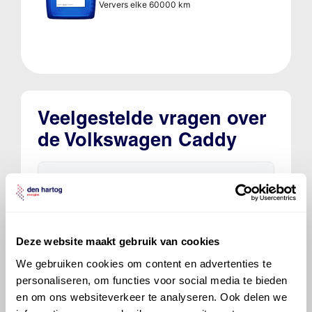
Ververs elke 60000 km
Veelgestelde vragen over
de Volkswagen Caddy
Welke motorolie adviseert Den Hartog
voor de Volkswagen Caddy Caddy 2.0 TDI
(110 kW) 4Motion DPF?
Deze website maakt gebruik van cookies
Hoeveel motorolie gaat er in een
We gebruiken cookies om content en advertenties te
Volkswagen Caddy?
personaliseren, om functies voor social media te bieden
en om ons websiteverkeer te analyseren. Ook delen we
Hoe vaak moet de motorolie ververst