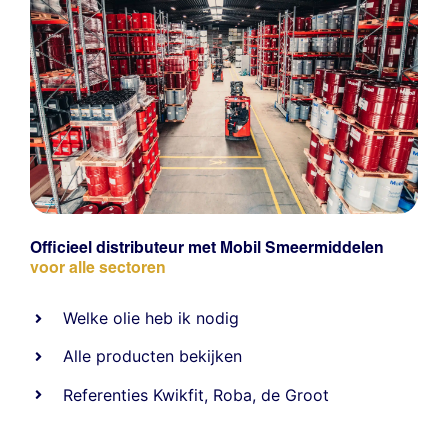
Officieel distributeur met Mobil Smeermiddelen
voor alle sectoren
Welke olie heb ik nodig
Alle producten bekijken
Referentie
s
Kwikfit
,
Roba
,
de Groot