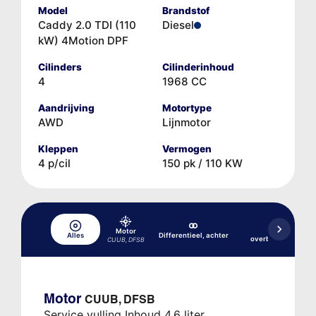
Model
Brandstof
Caddy 2.0 TDI (110
Diesel
kW) 4Motion DPF
Cilinders
Cilinderinhoud
4
1968 CC
Aandrijving
Motortype
AWD
Lijnmotor
Kleppen
Vermogen
4 p/cil
150 pk / 110 KW
Motor
Haakse
Alles
Differentieel, achter
overbrenging/tuss
CUUB, DFSB
Motor
CUUB, DFSB
Service vulling Inhoud 4,6 liter