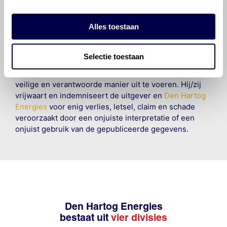
aansprakelijkheid aanvaard, anders dan waartoe een
wettelijke verplichting bestaat, voor schade of verlies
Alles toestaan
veroorzaakt door fouten of omissies in de verstrekte
informatie. Door deze olieaanbevelingsinformatie te
raadplegen en te gebruiken erkent de gebruiker dat
Selectie toestaan
hij/zij de ervaring, de kennis en het vermogen heeft
om de vereiste onderhoudswerkzaamheden op een
veilige en verantwoorde manier uit te voeren. Hij/zij
vrijwaart en indemniseert de uitgever en
Den Hartog
Energies
voor enig verlies, letsel, claim en schade
veroorzaakt door een onjuiste interpretatie of een
onjuist gebruik van de gepubliceerde gegevens.
Den Hartog Energies
bestaat uit
vier divisies