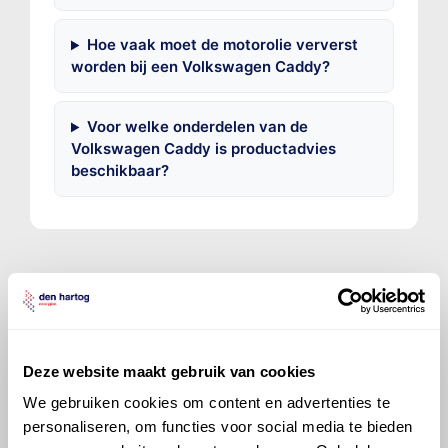
Hoe vaak moet de motorolie ververst
worden bij een Volkswagen Caddy?
Voor welke onderdelen van de
Volkswagen Caddy is productadvies
beschikbaar?
©
Olyslager
Alle rechten voorbehouden. Deze
informatie mag noch geheel noch gedeeltelijk worden
Deze website maakt gebruik van cookies
gereproduceerd, opgeslagen in een database of op
andere manieren worden overgedragen zonder
We gebruiken cookies om content en advertenties te
voorafgaande schriftelijke toestemming van Olyslager
personaliseren, om functies voor social media te bieden
Organisation B.V. Hoewel alles in het werk is gesteld