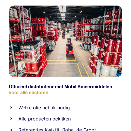
Officieel distributeur met Mobil Smeermiddelen
voor alle sectoren
Welke olie heb ik nodig
Alle producten bekijken
Referentie
s
Kwikfit
,
Roba
,
de Groot