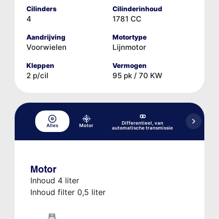
Cilinders
Cilinderinhoud
4
1781 CC
Aandrijving
Motortype
Voorwielen
Lijnmotor
Kleppen
Vermogen
2 p/cil
95 pk / 70 KW
Differentieel, van
Alles
Motor
Hydraulisch 
automatische transmissie
Motor
Inhoud 4 liter
Inhoud filter 0,5 liter