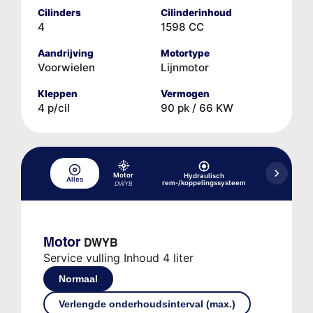
Cilinders
Cilinderinhoud
4
1598 CC
Aandrijving
Motortype
Voorwielen
Lijnmotor
Kleppen
Vermogen
4 p/cil
90 pk / 66 KW
Motor
Hydraulisch
Alles
Koelsysteem
rem-/koppelingssysteem
DWYB
Motor
DWYB
Service vulling Inhoud 4 liter
Normaal
Verlengde onderhoudsinterval (max.)