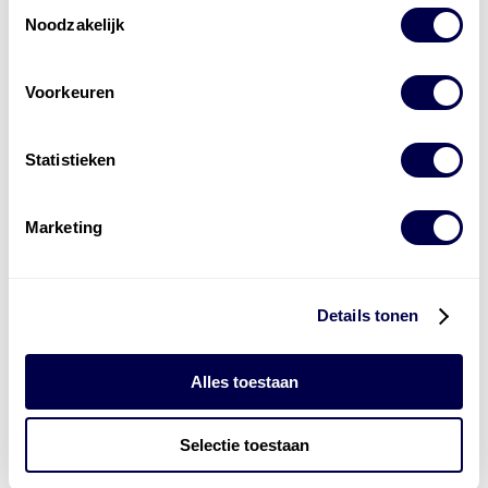
Toestemmingsselectie
Noodzakelijk
Voorkeuren
Levert complete
laad- en
accu oplossingen
Statistieken
Installatie van laadinfra en accu’s
Marketing
Energiebeheer
en
ERE’s
Laadnetwerk
en
Laadpassen
Details tonen
Alles toestaan
Selectie toestaan