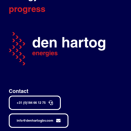
progress
Contact
+31 (0)184 66 12 75
info@denhartogbv.com