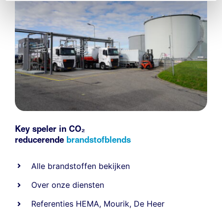
Key speler in CO₂
reducerende
brandstofblends
Alle
brandstoffen
bekijken
Over onze diensten
Referenties
HEMA
,
Mourik
,
De Heer