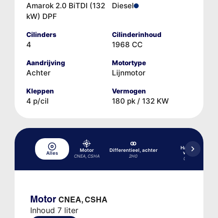
Amarok 2.0 BiTDI (132
Diesel
kW) DPF
Cilinders
Cilinderinhoud
4
1968 CC
Aandrijving
Motortype
Achter
Lijnmotor
Kleppen
Vermogen
4 p/cil
180 pk / 132 KW
Handgeschakel
Motor
Differentieel, achter
versnellingsba
Alles
CNEA, CSHA
2H0
0C6 ZF 6S450 6/
Motor
CNEA, CSHA
Inhoud 7 liter