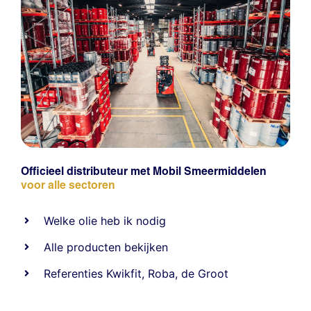
Officieel distributeur met Mobil Smeermiddelen
voor alle sectoren
Welke olie heb ik nodig
Alle producten bekijken
Referentie
s
Kwikfit
,
Roba
,
de Groot