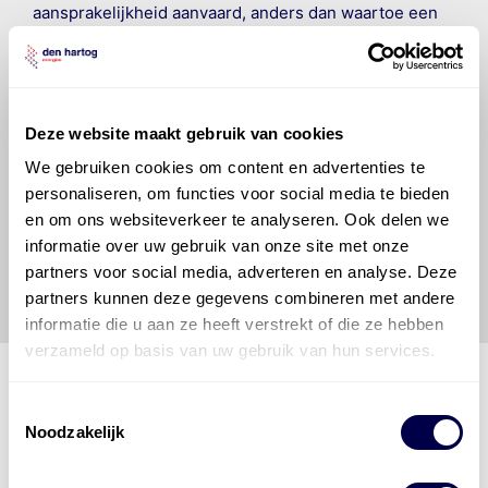
aansprakelijkheid aanvaard, anders dan waartoe een
wettelijke verplichting bestaat, voor schade of verlies
veroorzaakt door fouten of omissies in de verstrekte
informatie. Door deze olieaanbevelingsinformatie te
raadplegen en te gebruiken erkent de gebruiker dat
hij/zij de ervaring, de kennis en het vermogen heeft
Deze website maakt gebruik van cookies
om de vereiste onderhoudswerkzaamheden op een
We gebruiken cookies om content en advertenties te
veilige en verantwoorde manier uit te voeren. Hij/zij
personaliseren, om functies voor social media te bieden
vrijwaart en indemniseert de uitgever en
Den Hartog
en om ons websiteverkeer te analyseren. Ook delen we
Energies
voor enig verlies, letsel, claim en schade
informatie over uw gebruik van onze site met onze
veroorzaakt door een onjuiste interpretatie of een
partners voor social media, adverteren en analyse. Deze
onjuist gebruik van de gepubliceerde gegevens.
partners kunnen deze gegevens combineren met andere
informatie die u aan ze heeft verstrekt of die ze hebben
verzameld op basis van uw gebruik van hun services.
Toestemmingsselectie
Noodzakelijk
Den Hartog Energies
bestaat uit
vier divisies