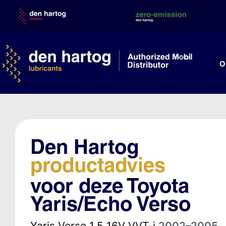
Skip
to
content
O
Den Hartog
productadvies
voor deze Toyota
Yaris/Echo Verso
Yaris Verso 1.5 16V VVT-i
2002–2005