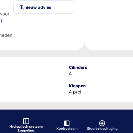
nieuw advies
 voor
i
lheden
Cilinders
4
Kleppen
4 p/cil
Hydraulisch systeem
Koelsysteem
Stuurbekrachtiging
koppeling