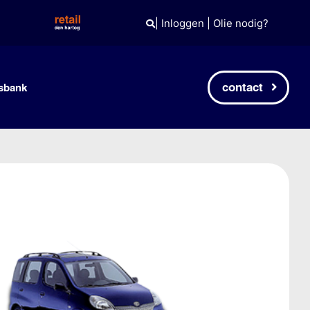
|
Inloggen
|
Olie nodig?
contact
sbank