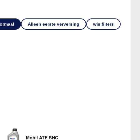
ormaal
Alleen eerste verversing
wis filters
Mobil ATF SHC