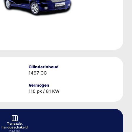
Cilinderinhoud
1497 CC
Vermogen
110 pk / 81 KW
Transaxle,
handgeschakeld
C54 5/1