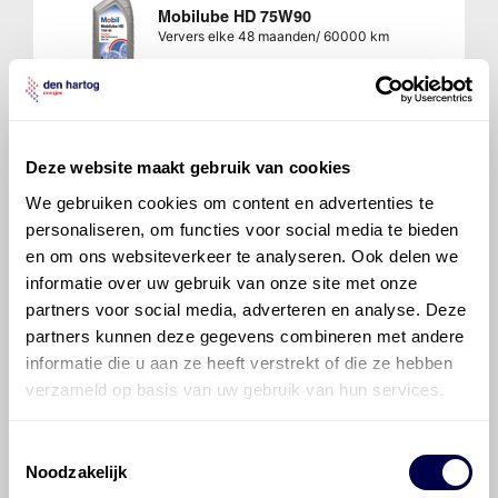
Mobilube HD 75W90
Ververs elke 48 maanden/ 60000 km
Deze website maakt gebruik van cookies
We gebruiken cookies om content en advertenties te
Veelgestelde vragen over
personaliseren, om functies voor social media te bieden
de Toyota Yaris/Echo
en om ons websiteverkeer te analyseren. Ook delen we
Verso
informatie over uw gebruik van onze site met onze
partners voor social media, adverteren en analyse. Deze
partners kunnen deze gegevens combineren met andere
Welke motorolie adviseert Den Hartog
informatie die u aan ze heeft verstrekt of die ze hebben
voor de Toyota Yaris/Echo Verso Yaris
verzameld op basis van uw gebruik van hun services.
Verso 1.5 16V VVT-i?
Toestemmingsselectie
Hoeveel motorolie gaat er in een
Noodzakelijk
Toyota Yaris/Echo Verso?