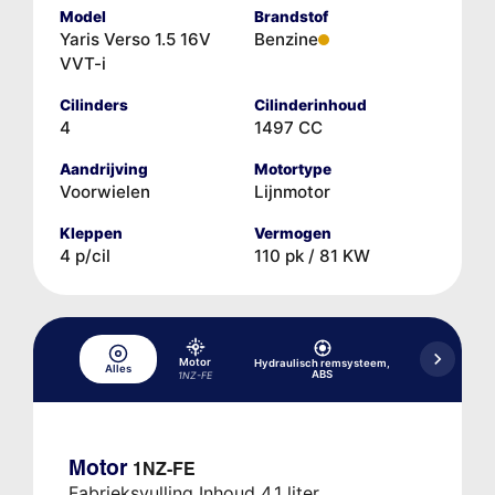
Model
Brandstof
Yaris Verso 1.5 16V
Benzine
VVT-i
Cilinders
Cilinderinhoud
4
1497 CC
Aandrijving
Motortype
Voorwielen
Lijnmotor
Kleppen
Vermogen
4 p/cil
110 pk / 81 KW
Motor
Hydraulisch remsysteem,
Hydrauli
Alles
ABS
kop
1NZ-FE
Motor
1NZ-FE
Fabrieksvulling Inhoud 4,1 liter