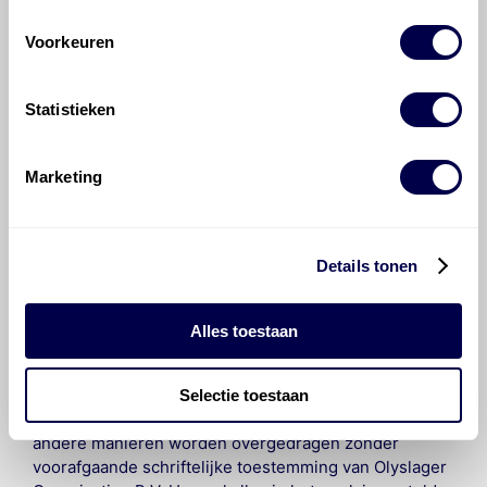
Voorkeuren
Hoe vaak moet de motorolie ververst
worden bij een Toyota Yaris/Echo Verso?
Statistieken
Voor welke onderdelen van de Toyota
Yaris/Echo Verso is productadvies
Marketing
beschikbaar?
Details tonen
Alles toestaan
©
Olyslager
Alle rechten voorbehouden. Deze
informatie mag noch geheel noch gedeeltelijk worden
Selectie toestaan
gereproduceerd, opgeslagen in een database of op
andere manieren worden overgedragen zonder
voorafgaande schriftelijke toestemming van Olyslager