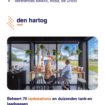
Referentie
s
Kwikfit
,
Roba
,
de Groot
Beheert 70
tankstations
en duizenden
tank-en
laadpassen