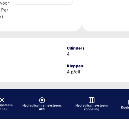
 voor
 Per
rt,
Cilinders
4
Kleppen
4 p/cil
osysteem
Hydraulisch remsysteem,
Hydraulisch systeem
Koel
ABS
koppeling
-134a