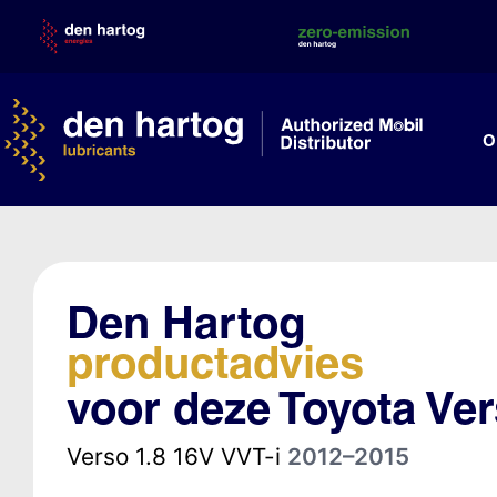
Skip
to
content
O
Den Hartog
productadvies
voor deze Toyota Ve
Verso 1.8 16V VVT-i
2012–2015