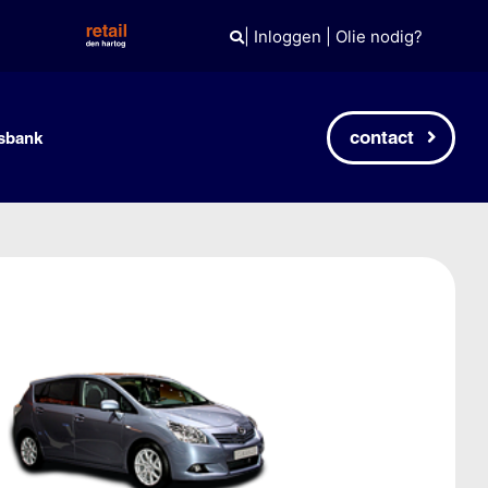
|
Inloggen
|
Olie nodig?
contact
sbank