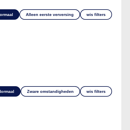
ormaal
Alleen eerste verversing
wis filters
Normaal
Zware omstandigheden
wis filters