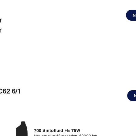
N
r
r
C62 6/1
700 Sintofluid FE 75W
Ververs elke 48 maanden/ 60000 km