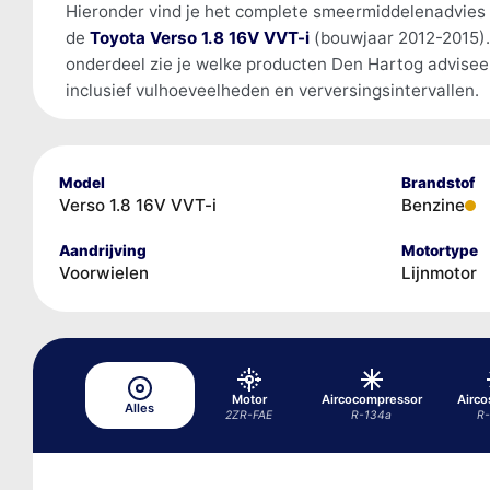
Hieronder vind je het complete smeermiddelenadvies
de
Toyota Verso 1.8 16V VVT-i
(bouwjaar 2012-2015).
onderdeel zie je welke producten Den Hartog advisee
inclusief vulhoeveelheden en verversingsintervallen.
Model
Brandstof
Verso 1.8 16V VVT-i
Benzine
Aandrijving
Motortype
Voorwielen
Lijnmotor
Motor
Aircocompressor
Airc
Alles
2ZR-FAE
R-134a
R