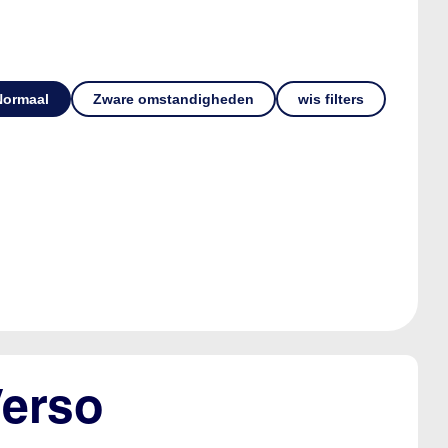
Normaal
Zware omstandigheden
wis filters
Verso