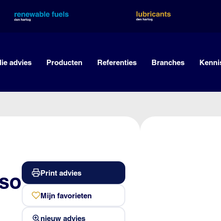
lie advies
Producten
Referenties
Branches
Kenni
Print advies
rso
Mijn favorieten
nieuw advies