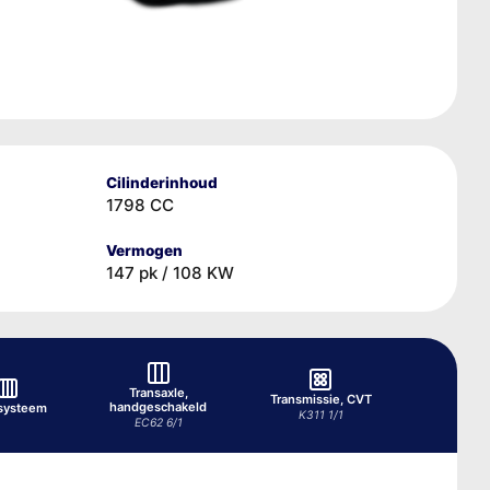
Cilinderinhoud
1798 CC
Vermogen
147 pk / 108 KW
Transaxle,
Transmissie, CVT
handgeschakeld
systeem
K311 1/1
EC62 6/1