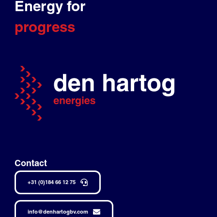
Energy for
progress
Contact
+31 (0)184 66 12 75
info@denhartogbv.com