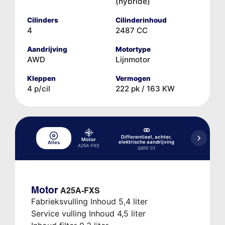
(hybride)
Cilinders
Cilinderinhoud
4
2487 CC
Aandrijving
Motortype
AWD
Lijnmotor
Kleppen
Vermogen
4 p/cil
222 pk / 163 KW
Differentieel, achter,
Motor
elektrische aandrijving
Alles
Hydraulisch 
A25A-FXS
Q610 1/1
Motor
A25A-FXS
Fabrieksvulling Inhoud 5,4 liter
Service vulling Inhoud 4,5 liter