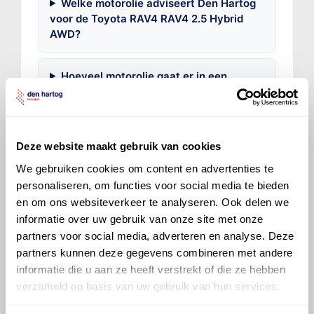
Welke motorolie adviseert Den Hartog
voor de Toyota RAV4 RAV4 2.5 Hybrid
AWD?
Hoeveel motorolie gaat er in een
Toyota RAV4?
Hoe vaak moet de motorolie ververst
Deze website maakt gebruik van cookies
worden bij een Toyota RAV4?
We gebruiken cookies om content en advertenties te
personaliseren, om functies voor social media te bieden
Voor welke onderdelen van de Toyota
en om ons websiteverkeer te analyseren. Ook delen we
RAV4 is productadvies beschikbaar?
informatie over uw gebruik van onze site met onze
partners voor social media, adverteren en analyse. Deze
partners kunnen deze gegevens combineren met andere
informatie die u aan ze heeft verstrekt of die ze hebben
verzameld op basis van uw gebruik van hun services.