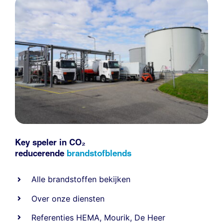
Key speler in CO₂
reducerende
brandstofblends
Alle
brandstoffen
bekijken
Over onze diensten
Referenties
HEMA
,
Mourik
,
De Heer