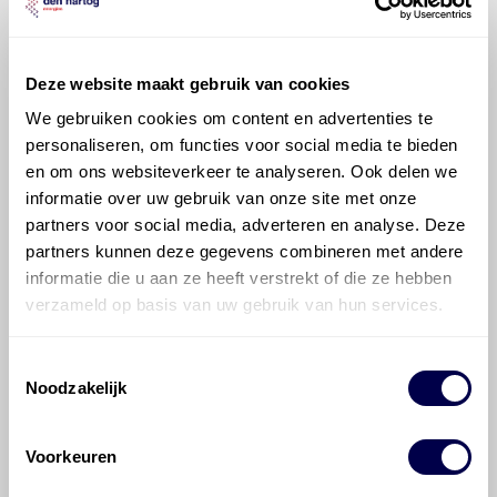
Deze website maakt gebruik van cookies
Veelgestelde vragen over
We gebruiken cookies om content en advertenties te
de Toyota RAV4
personaliseren, om functies voor social media te bieden
en om ons websiteverkeer te analyseren. Ook delen we
informatie over uw gebruik van onze site met onze
Welke motorolie adviseert Den Hartog
partners voor social media, adverteren en analyse. Deze
voor de Toyota RAV4 RAV4 2.0 VVT-i
partners kunnen deze gegevens combineren met andere
AWD?
informatie die u aan ze heeft verstrekt of die ze hebben
verzameld op basis van uw gebruik van hun services.
Hoeveel motorolie gaat er in een
Toyota RAV4?
Toestemmingsselectie
Noodzakelijk
Hoe vaak moet de motorolie ververst
worden bij een Toyota RAV4?
Voorkeuren