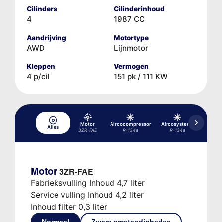
Cilinders
Cilinderinhoud
4
1987 CC
Aandrijving
Motortype
AWD
Lijnmotor
Kleppen
Vermogen
4 p/cil
151 pk / 111 KW
Motor
Aircocompressor
Aircosysteem
Alles
Differe
3ZR-FAE
R-134a
R-134a
Motor
3ZR-FAE
Fabrieksvulling Inhoud 4,7 liter
Service vulling Inhoud 4,2 liter
Inhoud filter 0,3 liter
Normaal
Zware omstandigheden