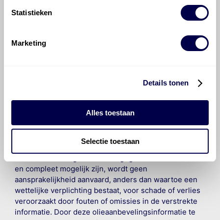
Voor welke onderdelen van de Toyota
Statistieken
RAV4 is productadvies beschikbaar?
Marketing
Details tonen
©
Olyslager
Alle rechten voorbehouden. Deze
informatie mag noch geheel noch gedeeltelijk worden
Alles toestaan
gereproduceerd, opgeslagen in een database of op
andere manieren worden overgedragen zonder
voorafgaande schriftelijke toestemming van Olyslager
Selectie toestaan
Organisation B.V. Hoewel alles in het werk is gesteld
om ervoor te zorgen dat deze gegevens zo accuraat
en compleet mogelijk zijn, wordt geen
aansprakelijkheid aanvaard, anders dan waartoe een
wettelijke verplichting bestaat, voor schade of verlies
veroorzaakt door fouten of omissies in de verstrekte
informatie. Door deze olieaanbevelingsinformatie te