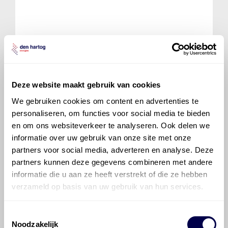
700 ATF 4400
Ververs elke 48 maanden/ 60000 km
Deze website maakt gebruik van cookies
We gebruiken cookies om content en advertenties te
personaliseren, om functies voor social media te bieden
en om ons websiteverkeer te analyseren. Ook delen we
informatie over uw gebruik van onze site met onze
700 ATF 6400
partners voor social media, adverteren en analyse. Deze
Ververs elke 48 maanden/ 60000 km
partners kunnen deze gegevens combineren met andere
informatie die u aan ze heeft verstrekt of die ze hebben
verzameld op basis van uw gebruik van hun services.
Verdeelbak
VF2CM
Inhoud 1 liter
Toestemmingsselectie
Normaal
Zware omstandigheden
Noodzakelijk