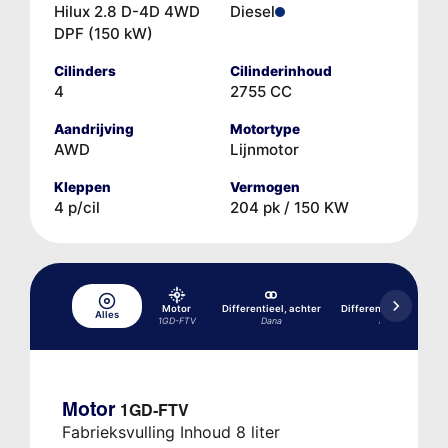
Hilux 2.8 D-4D 4WD
Diesel
DPF (150 kW)
Cilinders
Cilinderinhoud
4
2755 CC
Aandrijving
Motortype
AWD
Lijnmotor
Kleppen
Vermogen
4 p/cil
204 pk / 150 KW
Motor
Differentieel, achter
Differentieel, achter
Alles
1GD-FTV
Dana
BD20
Motor
1GD-FTV
Fabrieksvulling Inhoud 8 liter